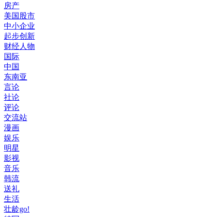
房产
美国股市
中小企业
起步创新
财经人物
国际
中国
东南亚
言论
社论
评论
交流站
漫画
娱乐
明星
影视
音乐
韩流
送礼
生活
壮龄go!