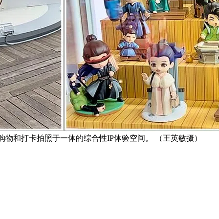
集游乐、购物和打卡拍照于一体的综合性IP体验空间。 （王英敏摄）