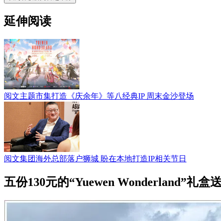
延伸阅读
阅文主题市集打造《庆余年》等八经典IP 周末金沙登场
阅文集团海外总部落户狮城 盼在本地打造IP相关节日
五份130元的“Yuewen Wonderland”