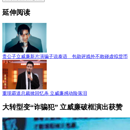
延伸阅读
贵公子立威廉新片演骗子说泰语 包勋评戏外不敢碰虚拟货币
重现霸道总裁掀回忆杀 立威廉感动险落泪
大转型变“诈骗犯” 立威廉破框演出获赞