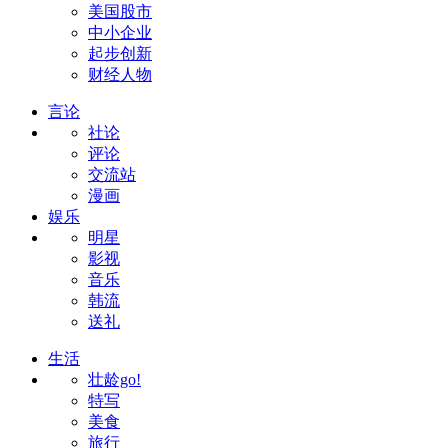
美国股市
中小企业
起步创新
财经人物
言论
社论
评论
交流站
漫画
娱乐
明星
影视
音乐
韩流
送礼
生活
壮龄go!
特写
美食
旅行