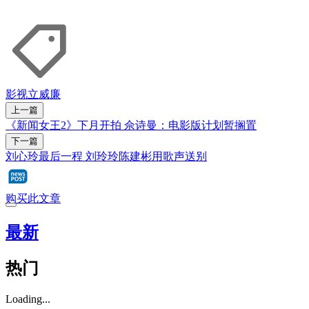
影视
立威廉
上一篇
《新闻女王2》下月开拍 佘诗曼：电影版计划暂搁置
下一篇
刘心玲最后一程 刘玲玲陈建彬用歌声送别
购买此文章
最新
热门
Loading...