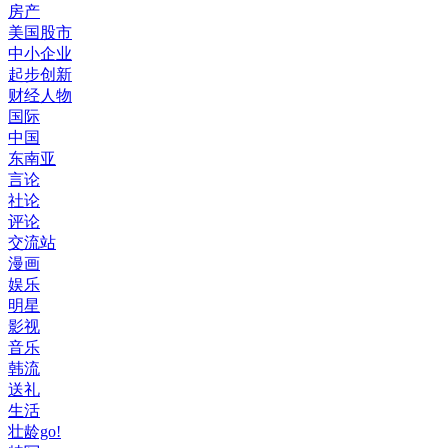
房产
美国股市
中小企业
起步创新
财经人物
国际
中国
东南亚
言论
社论
评论
交流站
漫画
娱乐
明星
影视
音乐
韩流
送礼
生活
壮龄go!