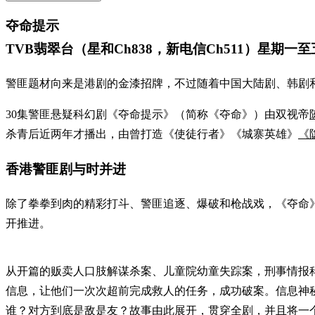
夺命提示
TVB翡翠台（星和Ch838，新电信Ch511）星期一至五晚
警匪题材向来是港剧的金漆招牌，不过随着中国大陆剧、韩剧
30集警匪悬疑科幻剧《夺命提示》（简称《夺命》）由双视帝
杀青后近两年才播出，由曾打造《使徒行者》《城寨英雄》
《
香港警匪剧与时并进
除了拳拳到肉的精彩打斗、警匪追逐、爆破和枪战戏，《夺命
开推进。
从开篇的贩卖人口肢解谋杀案、儿童院幼童失踪案，刑事情报科
信息，让他们一次次超前完成救人的任务，成功破案。信息神
谁？对方到底是敌是友？故事由此展开，贯穿全剧，并且将一