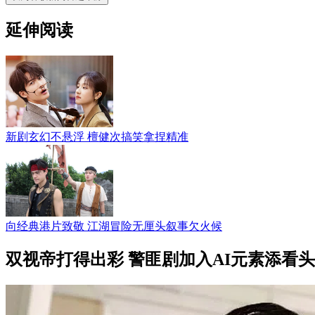
延伸阅读
新剧玄幻不悬浮 檀健次搞笑拿捏精准
向经典港片致敬 江湖冒险无厘头叙事欠火候
双视帝打得出彩 警匪剧加入AI元素添看头