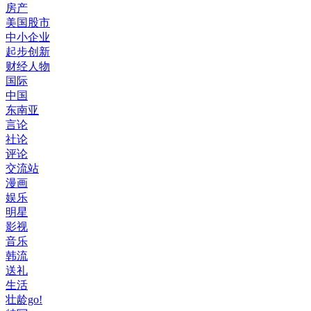
房产
美国股市
中小企业
起步创新
财经人物
国际
中国
东南亚
言论
社论
评论
交流站
漫画
娱乐
明星
影视
音乐
韩流
送礼
生活
壮龄go!