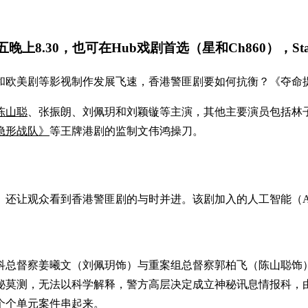
上8.30，也可在Hub戏剧首选（星和Ch860），Start
和欧美剧等影视制作发展飞速，香港警匪剧要如何抗衡？《夺命
陈山聪
、张振朗、刘佩玥和刘颖镟等主演，其他主要演员包括林子善
隐形战队》
等王牌港剧的监制文伟鸿操刀。
》还让观众看到香港警匪剧的与时并进。该剧加入的人工智能（A
总督察姜曦文（刘佩玥饰）与重案组总督察郭柏飞（陈山聪饰）接
秘莫测，无法以科学解释，警方高层决定成立神秘讯息情报科，
个个单元案件串起来。