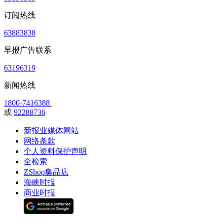
订阅热线
63883838
早报广告联系
63196319
新闻热线
1800-7416388
或
92288736
新报业媒体网站
网络条款
个人资料保护声明
全检索
ZShop集品店
海峡时报
商业时报