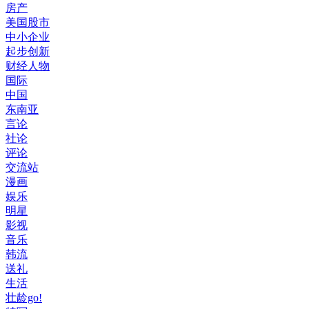
房产
美国股市
中小企业
起步创新
财经人物
国际
中国
东南亚
言论
社论
评论
交流站
漫画
娱乐
明星
影视
音乐
韩流
送礼
生活
壮龄go!