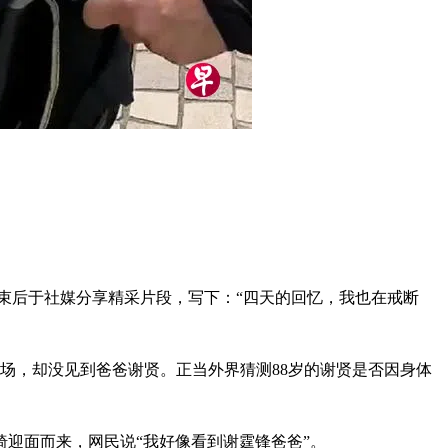
结束后于社媒分享精采片段，写下：“四天的回忆，我也在戒断
前去捧场，却没见到爸爸谢贤。正当外界猜测88岁的谢贤是否因身体
椅迎面而来，网民说“我好像看到谢霆锋爸爸”。