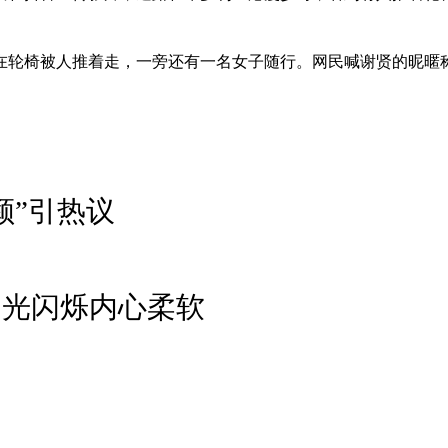
在轮椅被人推着走，一旁还有一名女子随行。网民喊谢贤的昵暱称
颜”引热议
泪光闪烁内心柔软