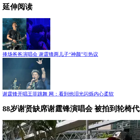
延伸阅读
捧场爸爸演唱会 谢霆锋两儿子“神颜”引热议
谢霆锋开唱王菲跳舞 网：看到他泪光闪烁内心柔软
88岁谢贤缺席谢霆锋演唱会 被拍到轮椅