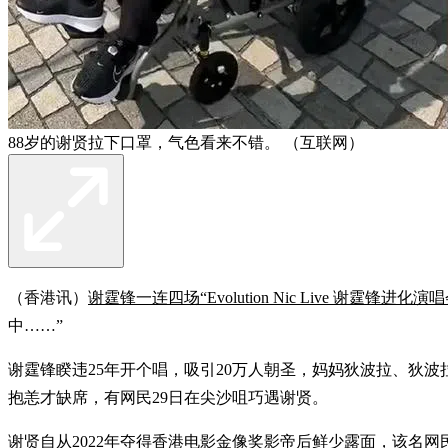
88岁的谢贤拉下口罩，气色看来不错。 （互联网）
（香港讯）
谢霆锋一连四场“Evolution Nic Live 谢霆锋进化演唱
中……”
谢霆锋睽违25年开个唱，吸引20万人朝圣，妈妈狄波拉、狄波拉
抱恙才缺席，有网民29日在尖沙咀巧遇谢贤。
谢贤自从2022年夺得香港电影金像奖影帝后鲜少露面，该名