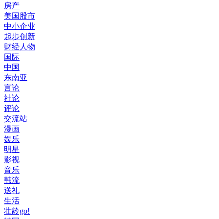
房产
美国股市
中小企业
起步创新
财经人物
国际
中国
东南亚
言论
社论
评论
交流站
漫画
娱乐
明星
影视
音乐
韩流
送礼
生活
壮龄go!