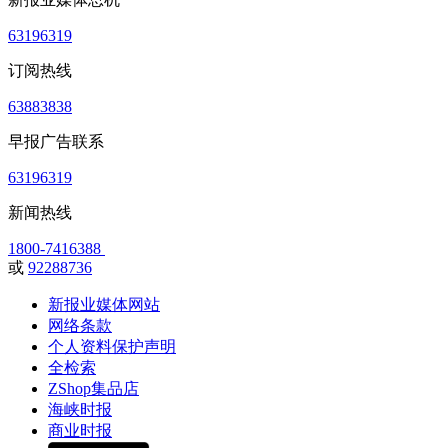
63196319
订阅热线
63883838
早报广告联系
63196319
新闻热线
1800-7416388
或
92288736
新报业媒体网站
网络条款
个人资料保护声明
全检索
ZShop集品店
海峡时报
商业时报