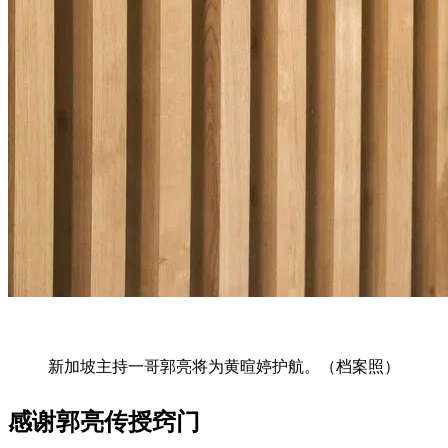
新加坡主持一哥郭亮将为黄暄婷护航。（档案照）
感谢郭亮传授窍门