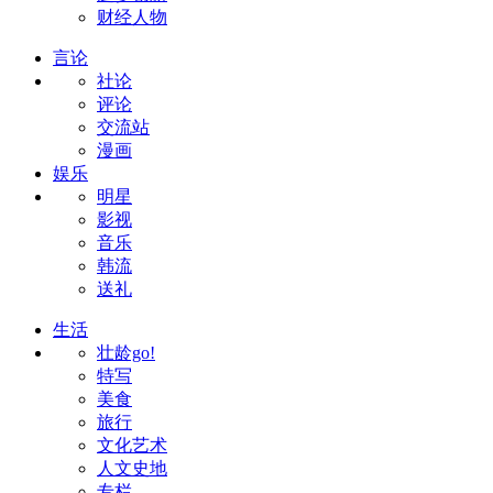
财经人物
言论
社论
评论
交流站
漫画
娱乐
明星
影视
音乐
韩流
送礼
生活
壮龄go!
特写
美食
旅行
文化艺术
人文史地
专栏