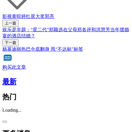
影视
黄暄婷
红星大奖
郭亮
上一篇
娱乐是非题：“星二代”郑颖选在父母郑各评和洪慧芳当年摆婚
宴的酒店结婚？
下一篇
杨幂迪丽热巴仓底翻身 甩“不达标”标签
购买此文章
最新
热门
Loading...