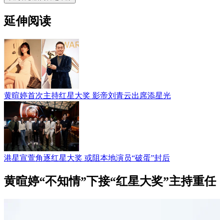
延伸阅读
黄暄婷首次主持红星大奖 影帝刘青云出席添星光
港星宣萱角逐红星大奖 或阻本地演员“破蛋”封后
黄暄婷“不知情”下接“红星大奖”主持重任