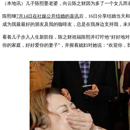
（本地讯）儿子陈熙娶老婆，向云陈之财因为多了一个女儿而表
陈熙继
7月14日在社媒公开结婚的喜讯
后，16日分享结婚当天
成为我最最好的朋友及我的咖啡友，总是在我身边支持我，未
看着儿子步入人生新阶段，陈之财祝福陈熙并叮咛他“好好地对
你的家庭，好好爱你的妻子”，并握着媳妇对她说：“欢迎你，