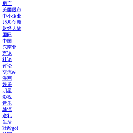
房产
美国股市
中小企业
起步创新
财经人物
国际
中国
东南亚
言论
社论
评论
交流站
漫画
娱乐
明星
影视
音乐
韩流
送礼
生活
壮龄go!