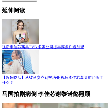
延伸阅读
视后李佳芯离巢TVB 多家公司提丰厚条件邀加盟
【娱乐吃瓜】从被马赛克到被消失 视后李佳芯离巢前经历了
什么？
马国拍剧病倒 李佳芯谢黎诺懿照顾