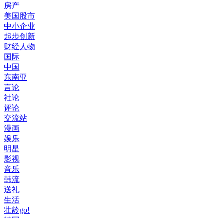
房产
美国股市
中小企业
起步创新
财经人物
国际
中国
东南亚
言论
社论
评论
交流站
漫画
娱乐
明星
影视
音乐
韩流
送礼
生活
壮龄go!