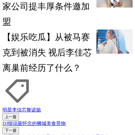
家公司提丰厚条件邀加
盟
【娱乐吃瓜】从被马赛
克到被消失 视后李佳芯
离巢前经历了什么？
明星
李佳芯
黎诺懿
上一篇
DJ细说最怀念的狮城美食景物
下一篇