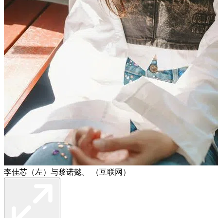
李佳芯（左）与黎诺懿。 （互联网）