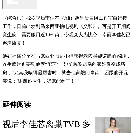
（综合讯）42岁视后李佳芯（Ali）离巢后自组工作室自行接
工作，日前出发到马来西亚拍电视剧《义和》。可是开工期间
竟生病，需要服用近10种药，令观众大为忧心。幸而李佳芯已
逐渐康复！
她在社媒分享在马来西亚拍剧不但获得老搭档黎诺懿的照顾，
连生病时也要到他家“配药”，她笑称黎诺懿的家好像变成药
房，“尤其我咳得最厉害时，就去他家敲门拿药，还跟他开玩
笑说；‘谢谢你医生，我来配药了！’”
延伸阅读
视后李佳芯离巢TVB 多