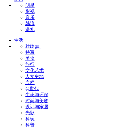
明星
影视
音乐
韩流
送礼
生活
壮龄go!
特写
美食
旅行
文化艺术
人文史地
专栏
@世代
生态与环保
时尚与美容
设计与家居
光影
科玩
科普