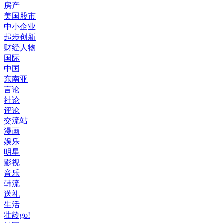
房产
美国股市
中小企业
起步创新
财经人物
国际
中国
东南亚
言论
社论
评论
交流站
漫画
娱乐
明星
影视
音乐
韩流
送礼
生活
壮龄go!