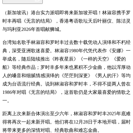
（新加坡讯）港台实力派唱即将来新加坡开唱！林淑容携手罗
时丰再唱《无言的结局》，香港粤语歌坛天后叶丽仪、陈洁灵
与玛利亚2026年首唱献狮城。
台湾知名歌手林淑容和罗时丰过去数十载凭动人演绎和不朽经
典，深受亚洲歌迷喜爱。林淑容1980年代凭代表作《安娜》一
举成名，随后陆续推出《昨夜星辰》《一样的天空》《爱的
船》等经典作品；罗时丰多年来也累积不少金曲，他以浑厚动
人的嗓音和细腻情感演绎的《茫茫到深更》《男人的汗》等均
成为台语流行经典。说到林淑容和罗时丰，不得不提两人曾在
1986年对唱《无言的结局》，这首歌仍是大家最喜爱的情歌之
一。
距离上次来新合体演出至少六年，林淑容和罗时丰2025年底难
得将再次一起来新开唱。他们将在12月28日于本地开唱，届时
将带来更多的深情对唱、经典歌曲和难忘金曲。