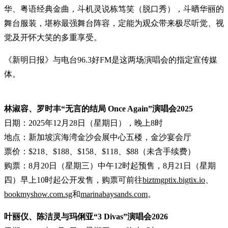
华、粤语经典金曲，斗机灵说栋笃笑（脱口秀），斗晒华丽的
舞台服装，堪称最强舞台阵容，定能为观众带来极尽听觉、视
觉及开怀大笑的多重享受。
《新明日报》与电台96.3好FM是这两场演唱会的指定宣传媒
体。
林淑容、罗时丰“无言的结局 Once Again”演唱会2025
日期：2025年12月28日（星期日），晚上8时
地点：新加坡滨海湾金沙会展中心五楼，金沙宴会厅
票价：$218、$188、$158、$118、$88（未含手续费）
购票：8月20日（星期三）中午12时起预售，8月21日（星期
四）早上10时起公开发售，购票可前往
biztmgptix.bigtix.io
、
bookmyshow.com.sg
和
marinabaysands.com
。
叶丽仪、陈洁灵与玛俐亚“3 Divas”演唱会2026