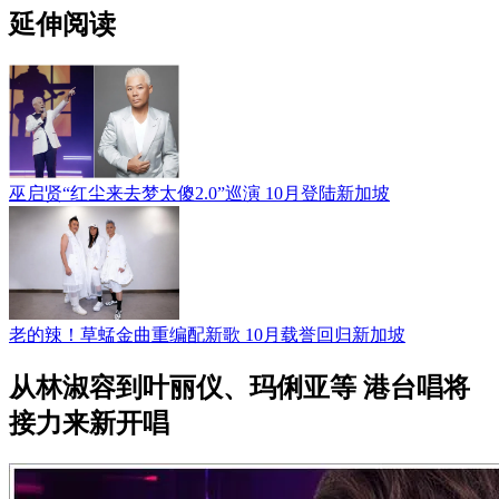
延伸阅读
巫启贤“红尘来去梦太傻2.0”巡演 10月登陆新加坡
老的辣！草蜢金曲重编配新歌 10月载誉回归新加坡
从林淑容到叶丽仪、玛俐亚等 港台唱将
接力来新开唱