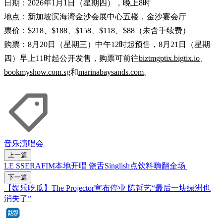
日期：2026年1月1日（星期四），晚上8时
地点：新加坡滨海湾金沙会展中心五楼，金沙宴会厅
票价：$218、$188、$158、$118、$88（未含手续费）
购票：8月20日（星期三）中午12时起预售，8月21日（星期
四）早上11时起公开发售，购票可前往
biztmgptix.bigtix.io
、
bookmy
show.com.sg
和
marinabaysands.com
。
音乐
演唱会
上一篇
LE SSERAFIM本地开唱 饶舌Singlish点饮料嗨翻全场
下一篇
【娱乐吃瓜】The Projector宣布停业 陈哲艺“最后一块绿洲也
消失了”