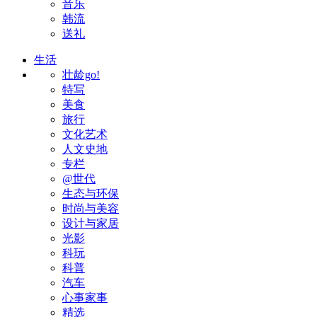
音乐
韩流
送礼
生活
壮龄go!
特写
美食
旅行
文化艺术
人文史地
专栏
@世代
生态与环保
时尚与美容
设计与家居
光影
科玩
科普
汽车
心事家事
精选