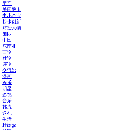
房产
美国股市
中小企业
起步创新
财经人物
国际
中国
东南亚
言论
社论
评论
交流站
漫画
娱乐
明星
影视
音乐
韩流
送礼
生活
壮龄go!