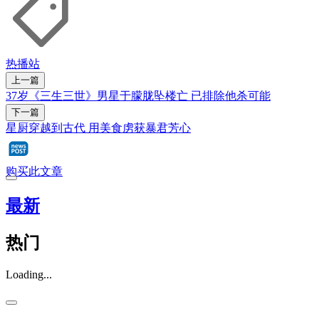
热播站
上一篇
37岁《三生三世》男星于朦胧坠楼亡 已排除他杀可能
下一篇
星厨穿越到古代 用美食虏获暴君芳心
购买此文章
最新
热门
Loading...