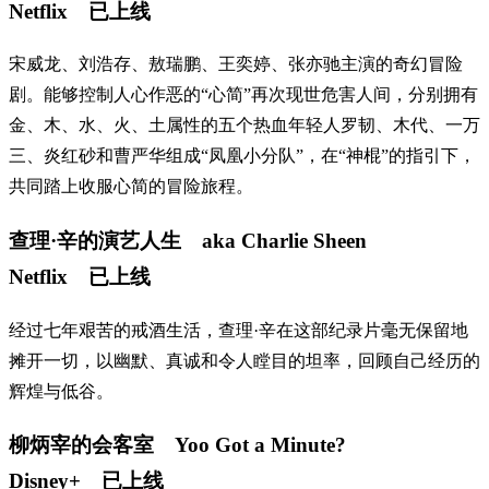
Netflix 已上线
宋威龙、刘浩存、敖瑞鹏、王奕婷、张亦驰主演的奇幻冒险
剧。能够控制人心作恶的“心简”再次现世危害人间，分别拥有
金、木、水、火、土属性的五个热血年轻人罗韧、木代、一万
三、炎红砂和曹严华组成“凤凰小分队”，在“神棍”的指引下，
共同踏上收服心简的冒险旅程。
查理·辛的演艺人生 aka Charlie Sheen
Netflix 已上线
经过七年艰苦的戒酒生活，查理·辛在这部纪录片毫无保留地
摊开一切，以幽默、真诚和令人瞠目的坦率，回顾自己经历的
辉煌与低谷。
柳炳宰的会客室 Yoo Got a Minute?
Disney+ 已上线