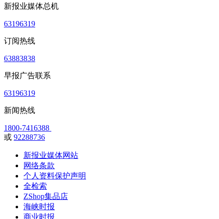
新报业媒体总机
63196319
订阅热线
63883838
早报广告联系
63196319
新闻热线
1800-7416388
或
92288736
新报业媒体网站
网络条款
个人资料保护声明
全检索
ZShop集品店
海峡时报
商业时报