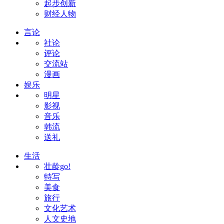
起步创新
财经人物
言论
社论
评论
交流站
漫画
娱乐
明星
影视
音乐
韩流
送礼
生活
壮龄go!
特写
美食
旅行
文化艺术
人文史地