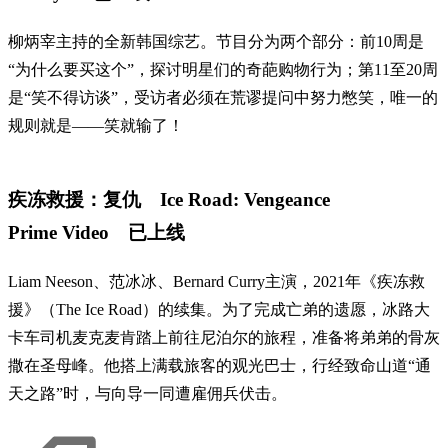
柳炳宰主持的全新韩国综艺。节目分为两个部分：前10周是
“为什么要买这个”，探讨明星们的奇葩购物行为；第11至20周
是“笑不得访谈”，受访者必须在荒谬提问中努力憋笑，唯一的
规则就是——笑就输了！
疾冻救援：复仇 Ice Road: Vengeance
Prime Video 已上线
Liam Neeson、范冰冰、Bernard Curry主演，2021年《疾冻救
援》（The Ice Road）的续集。为了完成亡弟的遗愿，冰路大
卡车司机麦克麦肯踏上前往尼泊尔的旅程，准备将弟弟的骨灰
撒在圣母峰。他搭上满载旅客的观光巴士，行经致命山道“通
天之路”时，与向导一同遭雇佣兵伏击。