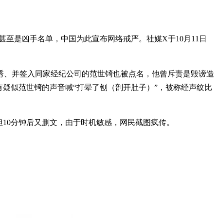
至是凶手名单，中国为此宣布网络戒严。社媒X于10月11日
秀、并签入同家经纪公司的范世锜也被点名，他曾斥责是毁谤造
疑似范世锜的声音喊“打晕了刨（剖开肚子）”，被称经声纹比
10分钟后又删文，由于时机敏感，网民截图疯传。