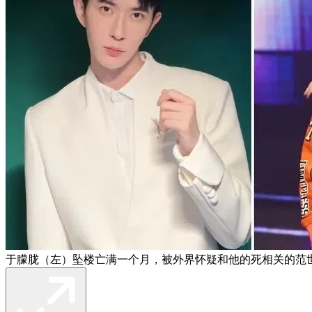
于朦胧（左）坠楼亡满一个月，被外界怀疑和他的死相关的范世