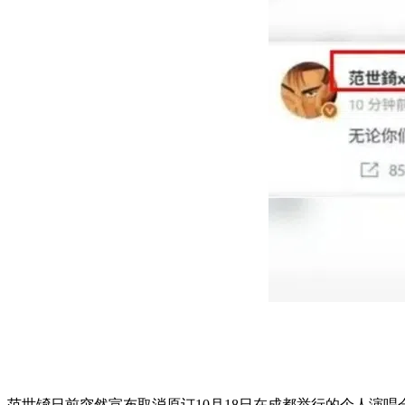
范世锜日前突然宣布取消原订10月18日在成都举行的个人演唱