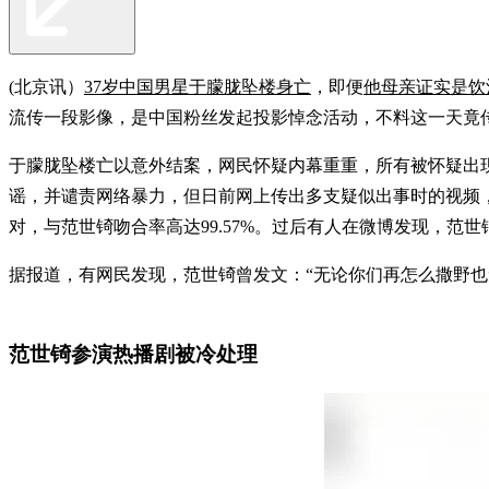
(北京讯）
37岁中国男星于朦胧坠楼身亡
，即便
他母亲证实是饮
流传一段影像，是中国粉丝发起投影悼念活动，不料这一天竟传
于朦胧坠楼亡以意外结案，网民怀疑内幕重重，所有被怀疑出
谣，并谴责网络暴力，但日前网上传出多支疑似出事时的视频，
对，与范世锜吻合率高达99.57%。过后有人在微博发现，范
据报道，有网民发现，范世锜曾发文：“无论你们再怎么撒野也
范世锜参演热播剧被冷处理