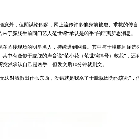
酒意外
，但
阴谋论四起
，网上流传许多他身前被虐、求救的传言甚
来于朦胧生前同门艺人范世锜“承认是凶手”的匪夷所思消息。
现在坠楼现场的明星名人，持续遭到网暴。其中与于朦胧同届选
其中有疑似于朦胧的声音说“范小花（范世锜绰号）救我”，还有
世锜突然承认自己是凶手，但发文后10分钟就删文。
无法对我做出什么东西，没错就是我杀了于朦胧因为他该死”，但