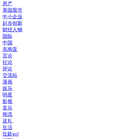
房产
美国股市
中小企业
起步创新
财经人物
国际
中国
东南亚
言论
社论
评论
交流站
漫画
娱乐
明星
影视
音乐
韩流
送礼
生活
壮龄go!