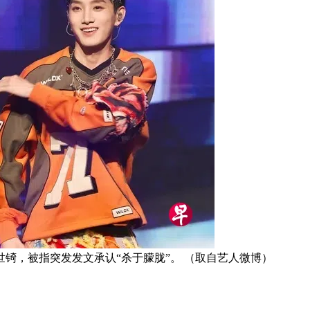
锜，被指突发发文承认“杀于朦胧”。 （取自艺人微博）