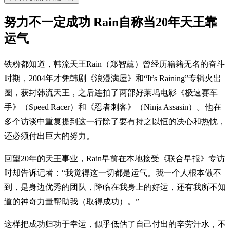
努力不一定成功 Rain自称当20年天王靠
运气
铁粉都知道，韩流天王Rain（郑智薰）曾经历籍籍无名的奋斗
时期，2004年才凭韩剧《浪漫满屋》和“It’s Raining”专辑火出
圈，获封韩流天王，之后连拍了两部好莱坞电影《极速赛车
手》（Speed Racer）和《忍者刺客》（Ninja Assasin）。他在
多个访谈中重复提到这一行除了要有持之以恒的决心和热忱，
还必须付出巨大的努力。
回望20年的天王事业，Rain早前在本地接受《联合早报》专访
时却告诉记者：“我觉得这一切都是运气。我一个人根本做不
到，是身边优秀的团队，降临在我身上的好运，还有我所不知
道的神奇力量帮助我（取得成功）。”
这样把成功归功于幸运，似乎低估了自己付出的辛劳汗水，不