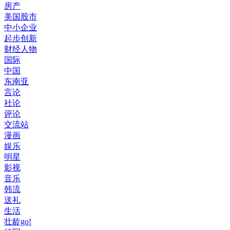
房产
美国股市
中小企业
起步创新
财经人物
国际
中国
东南亚
言论
社论
评论
交流站
漫画
娱乐
明星
影视
音乐
韩流
送礼
生活
壮龄go!