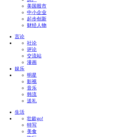
美国股市
中小企业
起步创新
财经人物
言论
社论
评论
交流站
漫画
娱乐
明星
影视
音乐
韩流
送礼
生活
壮龄go!
特写
美食