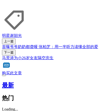
明星
谢韶光
上一篇
首曝爷爷奶奶都聋哑 张柏芝：用一半听力读懂全部的爱
下一篇
马景涛为小26岁女友隔空庆生
购买此文章
最新
热门
Loading...