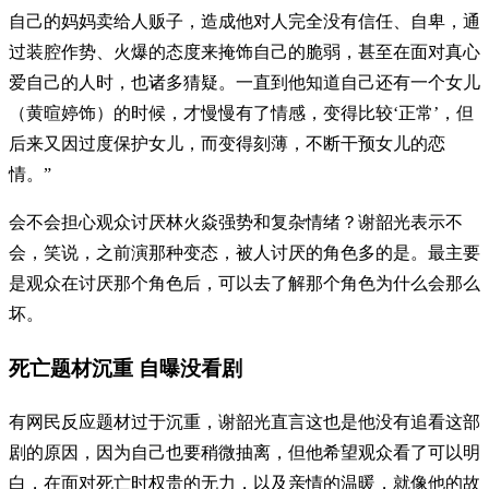
自己的妈妈卖给人贩子，造成他对人完全没有信任、自卑，通
过装腔作势、火爆的态度来掩饰自己的脆弱，甚至在面对真心
爱自己的人时，也诸多猜疑。一直到他知道自己还有一个女儿
（黄暄婷饰）的时候，才慢慢有了情感，变得比较‘正常’，但
后来又因过度保护女儿，而变得刻薄，不断干预女儿的恋
情。”
会不会担心观众讨厌林火焱强势和复杂情绪？谢韶光表示不
会，笑说，之前演那种变态，被人讨厌的角色多的是。最主要
是观众在讨厌那个角色后，可以去了解那个角色为什么会那么
坏。
死亡题材沉重 自曝没看剧
有网民反应题材过于沉重，谢韶光直言这也是他没有追看这部
剧的原因，因为自己也要稍微抽离，但他希望观众看了可以明
白，在面对死亡时权贵的无力，以及亲情的温暖，就像他的故