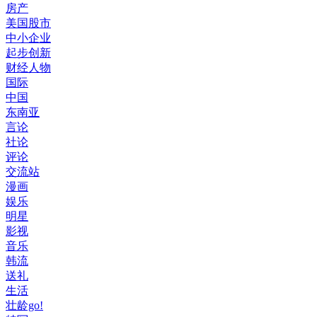
房产
美国股市
中小企业
起步创新
财经人物
国际
中国
东南亚
言论
社论
评论
交流站
漫画
娱乐
明星
影视
音乐
韩流
送礼
生活
壮龄go!