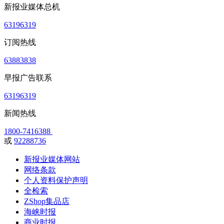
新报业媒体总机
63196319
订阅热线
63883838
早报广告联系
63196319
新闻热线
1800-7416388
或
92288736
新报业媒体网站
网络条款
个人资料保护声明
全检索
ZShop集品店
海峡时报
商业时报