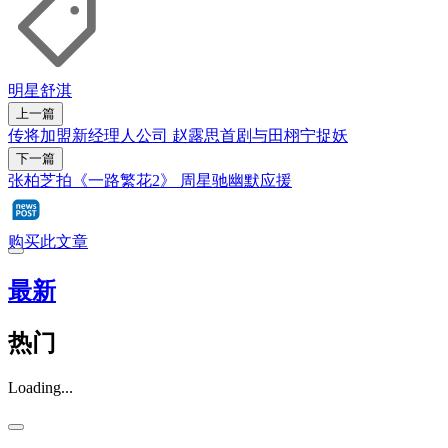
明星
舒淇
上一篇
传将加盟新经理人公司 赵露思首剧与田栩宁捉妖
下一篇
张柏芝拍《一路繁花2》 周星驰幽默应援
购买此文章
最新
热门
Loading...