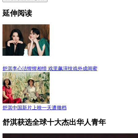
延伸阅读
舒淇李心洁惺惺相惜 戏里飙演技戏外成闺蜜
舒淇中国新片上映一天遭撤档
舒淇获选全球十大杰出华人青年