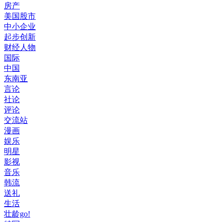
房产
美国股市
中小企业
起步创新
财经人物
国际
中国
东南亚
言论
社论
评论
交流站
漫画
娱乐
明星
影视
音乐
韩流
送礼
生活
壮龄go!