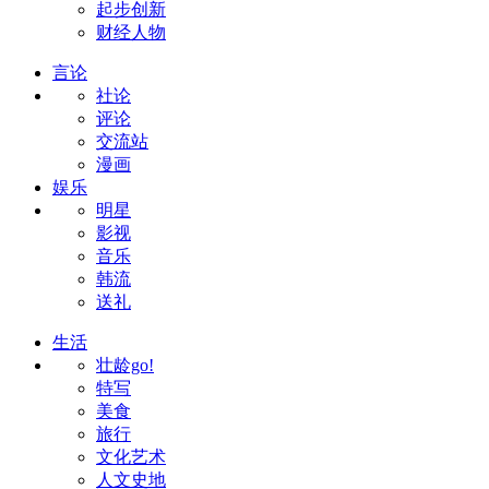
起步创新
财经人物
言论
社论
评论
交流站
漫画
娱乐
明星
影视
音乐
韩流
送礼
生活
壮龄go!
特写
美食
旅行
文化艺术
人文史地