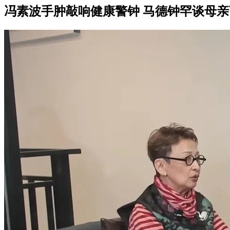
冯素波手肿敲响健康警钟 马德钟罕谈母亲