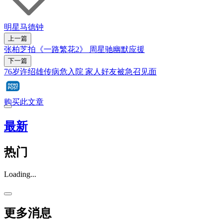
明星
马德钟
上一篇
张柏芝拍《一路繁花2》 周星驰幽默应援
下一篇
76岁许绍雄传病危入院 家人好友被急召见面
购买此文章
最新
热门
Loading...
更多消息