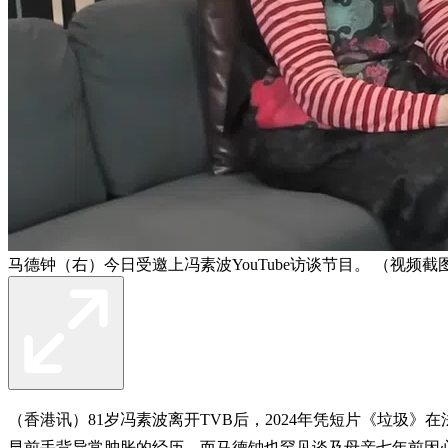
马德钟（右）今日受邀上冯素波YouTube访谈节目。 （视频截
（香港讯）81岁冯素波离开TVB后，2024年凭短片《垃圾》
早前手背异常肿胀的经历，而马德钟也罕见谈及母亲七年前因