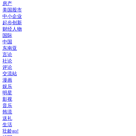
房产
美国股市
中小企业
起步创新
财经人物
国际
中国
东南亚
言论
社论
评论
交流站
漫画
娱乐
明星
影视
音乐
韩流
送礼
生活
壮龄go!