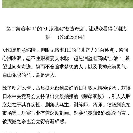
第二集赔率111的“伊莎雅妮”创造奇迹，让观众看得心潮澎
湃。（Netflix提供）
明知是刻意煽情，但眼见赔率111的马儿奋力冲向终点，瞬间
心潮澎湃，忍不住跟着妻夫木聪一起热泪盈眶高喊“加油”，希
望世间有奇迹。锲而不舍追求梦想的人，以及眼神充满灵气、
自由驰骋的马，最是迷人。
除了动之以情，凸显拼死做到最好的日本职人精神传承，获得
日本中央竞马会支持借出实景拍摄的《荣耀家族》，引人入胜
之处在于其真实性。剧集从马主、训练师、骑师、牧场到竞拍
市场等，对赛马业有着深度刻画。对赛马零知识的观众而言，
被震撼之余也会觉得有新鲜感。