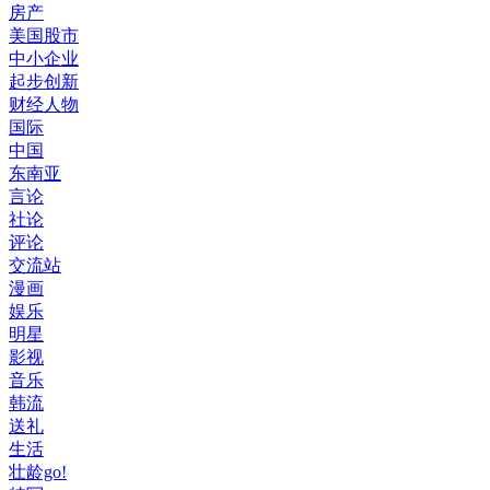
房产
美国股市
中小企业
起步创新
财经人物
国际
中国
东南亚
言论
社论
评论
交流站
漫画
娱乐
明星
影视
音乐
韩流
送礼
生活
壮龄go!