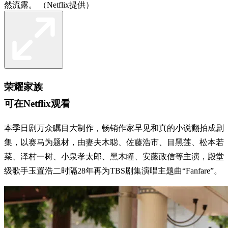
然流露。 （Netflix提供）
荣耀家族
可在Netflix观看
本季日剧万众瞩目大制作，畅销作家早见和真的小说翻拍成剧
集，以赛马为题材，由妻夫木聪、佐藤浩市、目黑莲、松本若
菜、泽村一树、小泉孝太郎、黑木瞳、安藤政信等主演，殿堂
级歌手玉置浩二时隔28年再为TBS剧集演唱主题曲“Fanfare”。