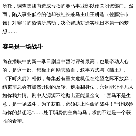
所托，调查集团内造成亏损的赛马事业部以便关闭该部门。然
而，陷入事业低谷的他却被社长兼马主山王耕造（佐藤浩市
饰）对赛马的热情所感动，决心帮助耕造实现日本第一的梦
想……
赛马是一场战斗
尚在播映中的新一季日剧当中暂时评价最高，也最牵动人心
的，是这一部。积极正向励志热血，叙事方式与《陆王》、
《下町火箭》相似，每集必有重大危机但在绝望之际不放弃，
结束前总会有豁然开朗的反转。逆境翻身仗，永远能让平凡人
如你我共情。剧中人源源不绝抛出正能量金句：“赛马不是生
意，是一场战斗，为了获胜，必须拼上性命的战斗！”“让我参
与你的梦想吧”……处于弱势的主角与马，求的不过是一个获
胜的希望。