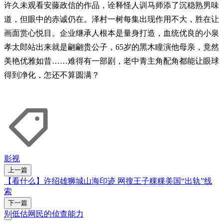
许久未观看安藤政信的作品，诠释怪人训马师添了沉稳熟男味
道，但眼中的赤诚仍在。泽村一树每集出现作用不大，胜在让
画面赏心悦目。企业继承人根本是量身打造，血统优良的小泉
孝太郎站出来就是翩翩贵公子，65岁的黑木瞳演他母亲，竟然
美艳优雅如昔……难得有一部剧，老中青主角配角都能让眼球
得到净化，怎还不算圆满？
影视
上一篇
【看什么】许绍雄狮城山海印迹 网搜王子粿粿美国“出轨”线
索
下一篇
别低估网民的侦查能力