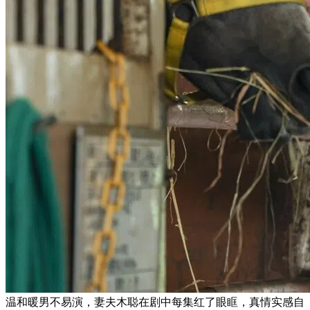
温和暖男不易演，妻夫木聪在剧中每集红了眼眶，真情实感自