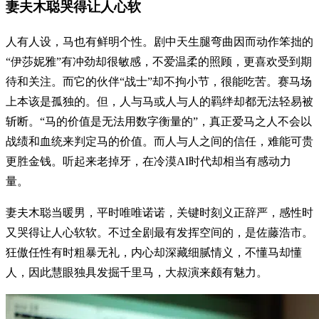
妻夫木聪哭得让人心软
人有人设，马也有鲜明个性。剧中天生腿弯曲因而动作笨拙的
“伊莎妮雅”有冲劲却很敏感，不爱温柔的照顾，更喜欢受到期
待和关注。而它的伙伴“战士”却不拘小节，很能吃苦。赛马场
上本该是孤独的。但，人与马或人与人的羁绊却都无法轻易被
斩断。“马的价值是无法用数字衡量的”，真正爱马之人不会以
战绩和血统来判定马的价值。而人与人之间的信任，难能可贵
更胜金钱。听起来老掉牙，在冷漠AI时代却相当有感动力
量。
妻夫木聪当暖男，平时唯唯诺诺，关键时刻义正辞严，感性时
又哭得让人心软软。不过全剧最有发挥空间的，是佐藤浩市。
狂傲任性有时粗暴无礼，内心却深藏细腻情义，不懂马却懂
人，因此慧眼独具发掘千里马，大叔演来颇有魅力。