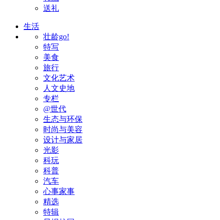
送礼
生活
壮龄go!
特写
美食
旅行
文化艺术
人文史地
专栏
@世代
生态与环保
时尚与美容
设计与家居
光影
科玩
科普
汽车
心事家事
精选
特辑