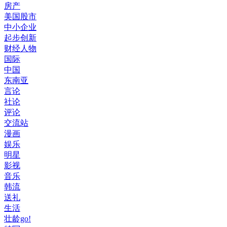
房产
美国股市
中小企业
起步创新
财经人物
国际
中国
东南亚
言论
社论
评论
交流站
漫画
娱乐
明星
影视
音乐
韩流
送礼
生活
壮龄go!