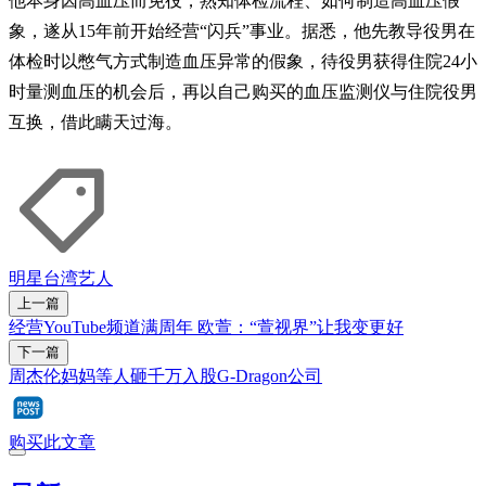
他本身因高血压而免役，熟知体检流程、如何制造高血压假
象，遂从15年前开始经营“闪兵”事业。据悉，他先教导役男在
体检时以憋气方式制造血压异常的假象，待役男获得住院24小
时量测血压的机会后，再以自己购买的血压监测仪与住院役男
互换，借此瞒天过海。
明星
台湾艺人
上一篇
经营YouTube频道满周年 欧萱：“萱视界”让我变更好
下一篇
周杰伦妈妈等人砸千万入股G-Dragon公司
购买此文章