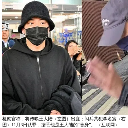
检察官称，将传唤王大陆（左图）出庭；闪兵共犯李名宸（右
图）11月3日认罪，据悉他是王大陆的“替身”。 （互联网）