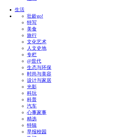
生活
壮龄go!
特写
美食
旅行
文化艺术
人文史地
专栏
@世代
生态与环保
时尚与美容
设计与家居
光影
科玩
科普
汽车
心事家事
精选
特辑
早报校园