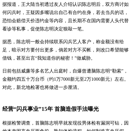
据报道，王大陆当初透过友人介绍认识陈志明后，双方商讨如
何闪兵时，王疑因多嘴说出自己有合约在身，若去当兵的话，
恐怕会赔偿天价违约金等内容，且长期不在国内需要人头代替
看诊等私事，促使陈志明决定狠敲一笔。
据悉，陈志明一般会持续联系闪兵艺人客户，称金额没有给
足，暗示对方要付出更多，倘若对方不买帐，则改口希望能够
借钱，甚至出言“我知道你的秘密！”做威胁。
日前包括威廉等多名艺人出庭时，自爆曾遭脑陈志明“勒索”，
金额约四五十万台币（约1万7000新元至2万1000新元）左右。
对此，新北地检署也将做进一步厘清。
经营“闪兵事业”15年 首脑造假手法曝光
根据检警调查，首脑陈志明早就发现役男体检有漏洞可钻，因