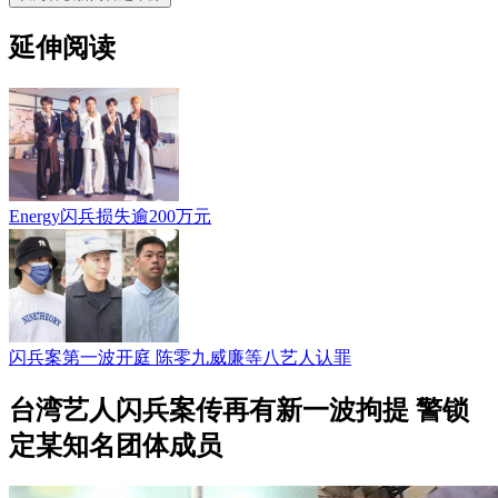
延伸阅读
Energy闪兵损失逾200万元
闪兵案第一波开庭 陈零九威廉等八艺人认罪
台湾艺人闪兵案传再有新一波拘提 警锁
定某知名团体成员