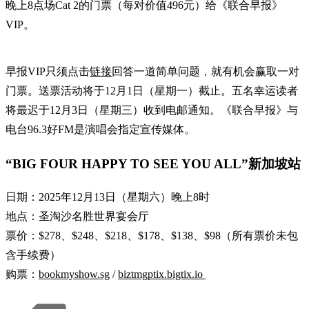
晚上8点场Cat 2的门票（每对价值496元）给《联合早报》
VIP。
早报VIP只须点击
链接
回答一道简单问题，就有机会赢取一对
门票。送票活动将于12月1日（星期一）截止。五名幸运读者
将最迟于12月3日（星期三）收到电邮通知。《联合早报》与
电台96.3好FM是演唱会指定宣传媒体。
“BIG FOUR HAPPY TO SEE YOU ALL”新加坡站
日期：2025年12月13日（星期六）晚上8时
地点：圣淘沙名胜世界宴会厅
票价：$278、$248、$218、$178、$138、$98（所有票价未包
含手续费）
购票：
bookmyshow.sg
/
biztmgptix.bigtix.io