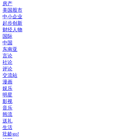
房产
美国股市
中小企业
起步创新
财经人物
国际
中国
东南亚
言论
社论
评论
交流站
漫画
娱乐
明星
影视
音乐
韩流
送礼
生活
壮龄go!