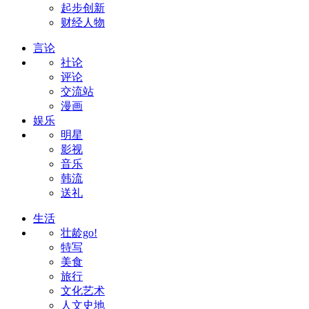
起步创新
财经人物
言论
社论
评论
交流站
漫画
娱乐
明星
影视
音乐
韩流
送礼
生活
壮龄go!
特写
美食
旅行
文化艺术
人文史地