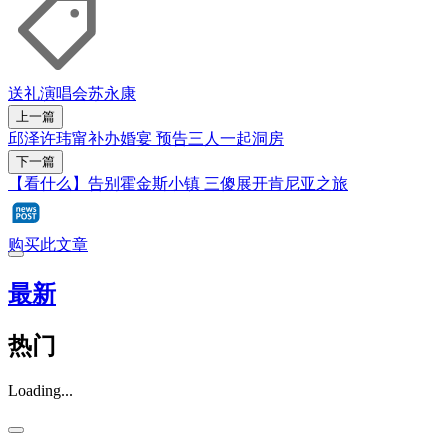
送礼
演唱会
苏永康
上一篇
邱泽许玮甯补办婚宴 预告三人一起洞房
下一篇
【看什么】告别霍金斯小镇 三傻展开肯尼亚之旅
购买此文章
最新
热门
Loading...