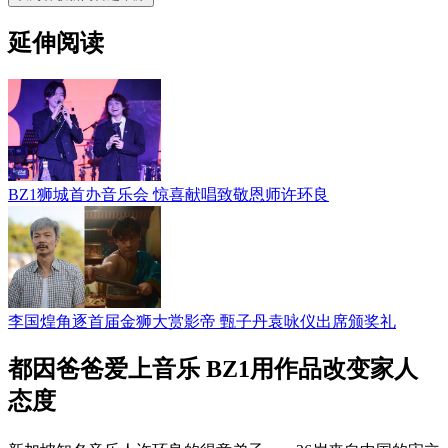
延伸阅读
BZ1狮城首办音乐会 惊喜献唱致敬恩师许环良
李国煌角逐首届金狮大赏影帝 甄子丹袁咏仪出席颁奖礼
都因爸爸爱上音乐 BZ1用作品改变家人
态度