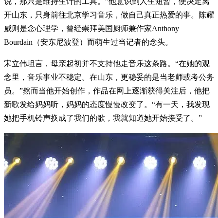
说，那只是维持生计的工具。”他意识到人生短暂，便决定离
开山东，只身前往北京学习音乐，做自己真正热爱的事。陈耀
威则是念心理学，曾经崇拜美国厨师兼作家Anthony
Bourdain（安东尼波登）而萌生过当记者的念头。
宋立伟坦言，母亲起初并不支持他走音乐这条路。“在她的观
念里，音乐事业不稳定。在山东，更稳妥的是当老师或考公务
员。”然而当他开始创作，作品在网上逐渐获得关注后，他把
新歌发给妈妈听，妈妈的态度慢慢改变了。“有一天，我发现
她把手机铃声换成了我们的歌，我就知道她开始接受了。”