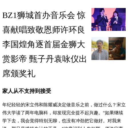
BZ1狮城首办音乐会 惊
喜献唱致敬恩师许环良
李国煌角逐首届金狮大
赏影帝 甄子丹袁咏仪出
席颁奖礼
家人从不支持到接受
年纪轻轻的宋立伟和陈耀威决定做音乐之前，做过什么？宋立
伟大学读了两年电脑科，却发现完全提不起兴趣。“如果继续
学下去，我会觉得特别无聊，也没有冲劲把它做好。对我来