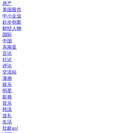
房产
美国股市
中小企业
起步创新
财经人物
国际
中国
东南亚
言论
社论
评论
交流站
漫画
娱乐
明星
影视
音乐
韩流
送礼
生活
壮龄go!