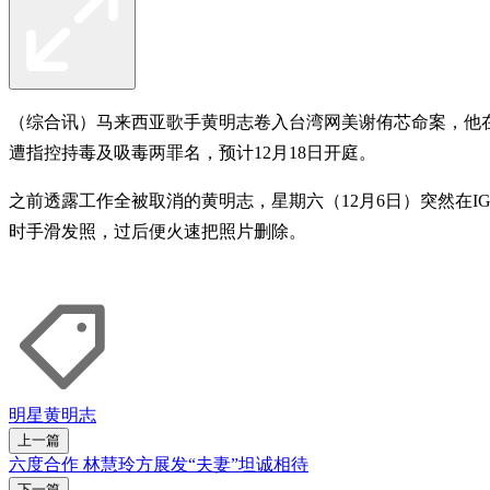
（综合讯）马来西亚歌手黄明志卷入台湾网美谢侑芯命案，他在
遭指控持毒及吸毒两罪名，预计12月18日开庭。
之前透露工作全被取消的黄明志，星期六（12月6日）突然在
时手滑发照，过后便火速把照片删除。
明星
黄明志
上一篇
六度合作 林慧玲方展发“夫妻”坦诚相待
下一篇