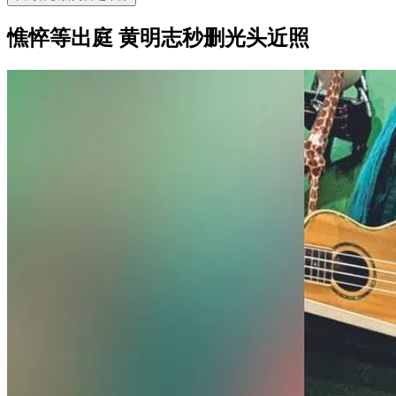
憔悴等出庭 黄明志秒删光头近照