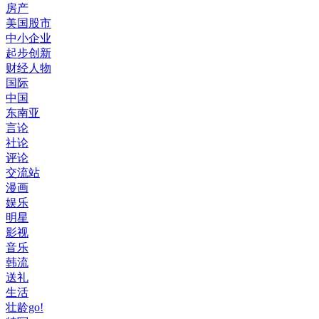
房产
美国股市
中小企业
起步创新
财经人物
国际
中国
东南亚
言论
社论
评论
交流站
漫画
娱乐
明星
影视
音乐
韩流
送礼
生活
壮龄go!