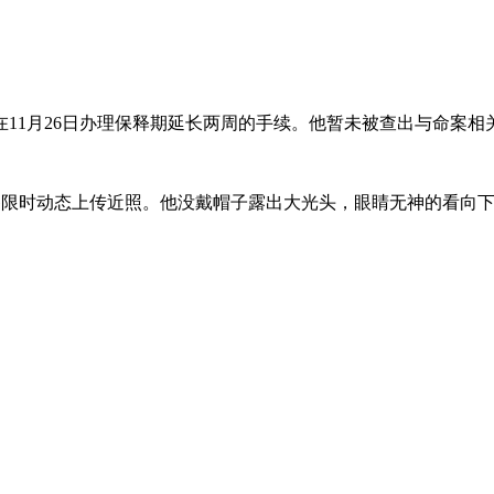
11月26日办理保释期延长两周的手续。他暂未被查出与命案
IG限时动态上传近照。他没戴帽子露出大光头，眼睛无神的看向