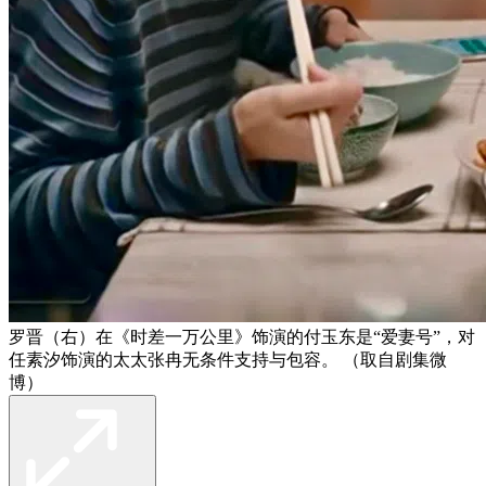
罗晋（右）在《时差一万公里》饰演的付玉东是“爱妻号”，对
任素汐饰演的太太张冉无条件支持与包容。 （取自剧集微
博）