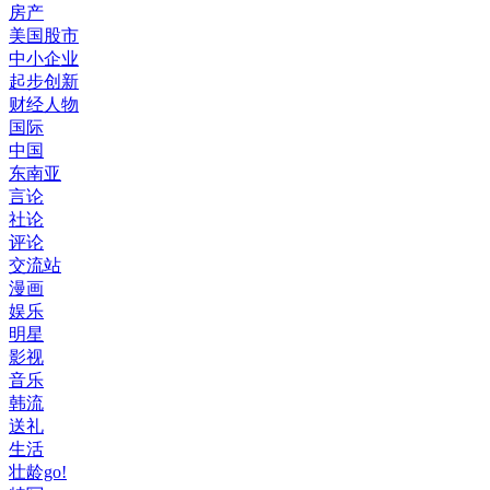
房产
美国股市
中小企业
起步创新
财经人物
国际
中国
东南亚
言论
社论
评论
交流站
漫画
娱乐
明星
影视
音乐
韩流
送礼
生活
壮龄go!