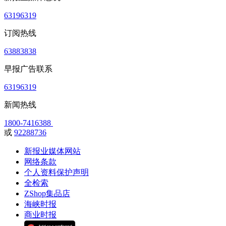
63196319
订阅热线
63883838
早报广告联系
63196319
新闻热线
1800-7416388
或
92288736
新报业媒体网站
网络条款
个人资料保护声明
全检索
ZShop集品店
海峡时报
商业时报