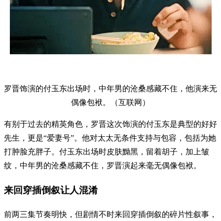
罗晋饰演的付玉东出场时，中年男的沧桑感藏不住，他演来无
偶像包袱。（互联网）
有别于过去的精英角色，罗晋这次饰演的付玉东是典型的好好
先生，更是“爱妻号”。他对太太无条件支持与包容，包括为她
打肿脸充胖子。付玉东出场时皮肤黝黑，留着胡子，加上皱
纹，中年男的沧桑感藏不住，罗晋演起来毫无偶像包袱。
来回穿插倒叙让人混淆
前两三集节奏明快，但剧情不时来回穿插倒叙的碎片性叙事，