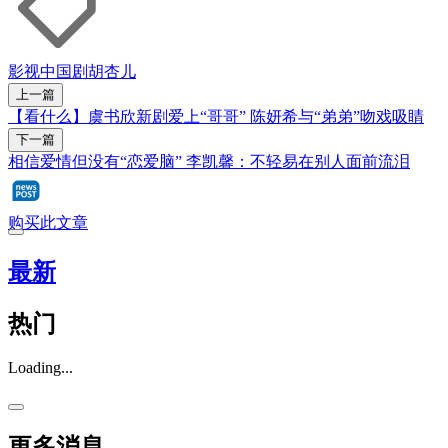
影视
中国剧
胡杏儿
上一篇
【看什么】虞书欣新剧爱上“哥哥” 陈妍希与“弟弟”吻戏吸睛
下一篇
相信爱情但没有“恋爱脑” 李凯馨：不轻易在别人面前流泪
购买此文章
最新
热门
Loading...
更多消息