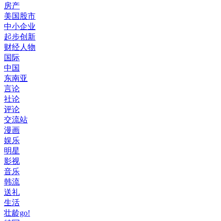
房产
美国股市
中小企业
起步创新
财经人物
国际
中国
东南亚
言论
社论
评论
交流站
漫画
娱乐
明星
影视
音乐
韩流
送礼
生活
壮龄go!