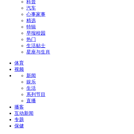
科普
汽车
心事家事
精选
特辑
早报校园
热门
生活贴士
星座与生肖
体育
视频
新闻
娱乐
生活
系列节目
直播
播客
互动新闻
专题
保健