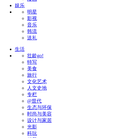
娱乐
明星
影视
音乐
韩流
送礼
生活
壮龄go!
特写
美食
旅行
文化艺术
人文史地
专栏
@世代
生态与环保
时尚与美容
设计与家居
光影
科玩