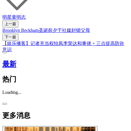
明星
黄明志
上一篇
Brooklyn Beckham圣诞前夕于社媒封锁父母
下一篇
【娱乐播客】记者充当权怡凤李荣达和事佬 + 三点提高防诈
意识
最新
热门
Loading...
更多消息