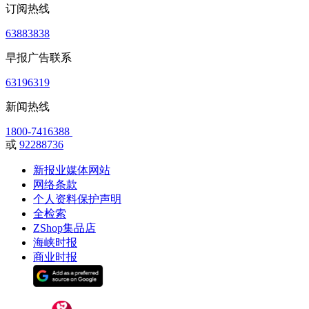
订阅热线
63883838
早报广告联系
63196319
新闻热线
1800-7416388
或
92288736
新报业媒体网站
网络条款
个人资料保护声明
全检索
ZShop集品店
海峡时报
商业时报