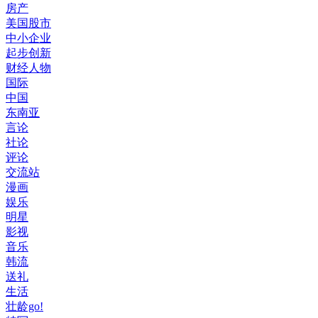
房产
美国股市
中小企业
起步创新
财经人物
国际
中国
东南亚
言论
社论
评论
交流站
漫画
娱乐
明星
影视
音乐
韩流
送礼
生活
壮龄go!