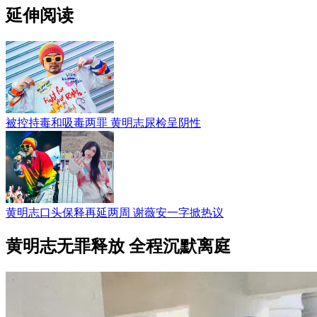
延伸阅读
被控持毒和吸毒两罪 黄明志尿检呈阴性
黄明志口头保释再延两周 谢薇安一字掀热议
黄明志无罪释放 全程沉默离庭