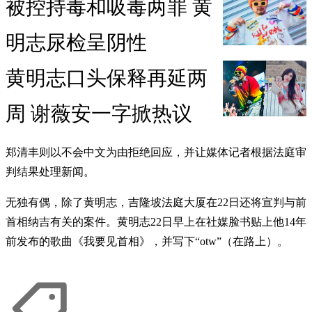
被控持毒和吸毒两罪 黄
明志尿检呈阴性
黄明志口头保释再延两
周 谢薇安一字掀热议
郑清丰则以不会中文为由拒绝回应，并让媒体记者根据法庭审
判结果处理新闻。
无独有偶，除了黄明志，吉隆坡法庭大厦在22日还将宣判与前
首相纳吉有关的案件。黄明志22日早上在社媒脸书贴上他14年
前发布的歌曲《我要见首相》，并写下“otw”（在路上）。