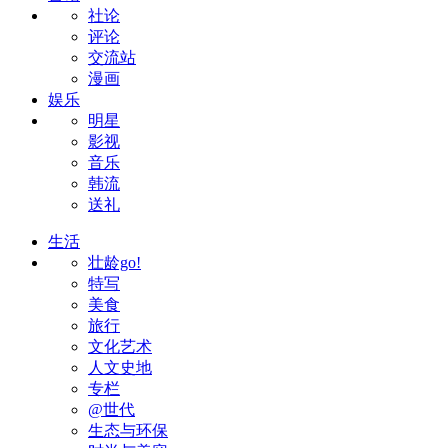
社论
评论
交流站
漫画
娱乐
明星
影视
音乐
韩流
送礼
生活
壮龄go!
特写
美食
旅行
文化艺术
人文史地
专栏
@世代
生态与环保