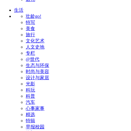
生活
壮龄go!
特写
美食
旅行
文化艺术
人文史地
专栏
@世代
生态与环保
时尚与美容
设计与家居
光影
科玩
科普
汽车
心事家事
精选
特辑
早报校园