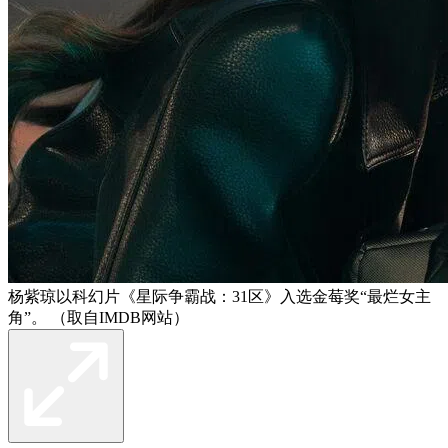
杨紫琼以科幻片《星际争霸战：31区》入选金莓奖“最烂女主
角”。 （取自IMDB网站）