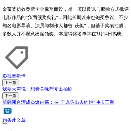
金莓奖仿效奥斯卡金像奖而设，是一项以反讽与揶揄方式批评
电影作品的“负面颁奖典礼”，因此长期以来也饱受争议。不少
知名电影导演、演员与制作人都曾“获奖”，但基于奖项性质，
多数人并不愿意出席领奖。本届得奖名单将在3月14日揭晓。
影视
奥斯卡
上一篇
我要大声说：想看关咏荷复出拍剧
下一篇
前韩团台湾成员爆内幕：被“宁愿你出去约炮”冲击三观
购买此文章