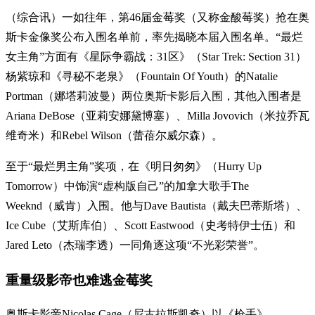
（综合讯）一如往年，第46届金莓奖（又称金酸莓奖）抢在奥
斯卡金像奖公布入围名单前，率先揭晓本届入围名单。“最烂
女主角”方面有《星际争霸战：31区》（Star Trek: Section 31）
杨紫琼和《寻秘不老泉》（Fountain Of Youth）的Natalie
Portman（娜塔莉波曼）两位奥斯卡影后入围，其他入围者是
Ariana DeBose（亚莉安娜黛博塞）、Milla Jovovich（米拉乔瓦
维奇米）和Rebel Wilson（蕾蓓尔威尔森）。
至于“最烂男主角”奖项，在《明日匆匆》（Hurry Up
Tomorrow）中饰演“虚构版自己”的加拿大歌手The
Weeknd（威肯）入围。他与Dave Bautista（戴夫巴蒂斯塔）、
Ice Cube（艾斯库伯）、Scott Eastwood（史考特伊士伍）和
Jared Leto（杰瑞李透）一同角逐这项“不光彩荣誉”。
重量级影帝也难逃金莓奖
奥斯卡影帝Nicolas Cage（尼古拉斯凯奇）以《枪手》