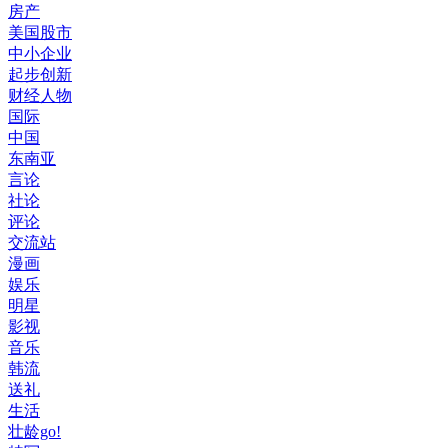
房产
美国股市
中小企业
起步创新
财经人物
国际
中国
东南亚
言论
社论
评论
交流站
漫画
娱乐
明星
影视
音乐
韩流
送礼
生活
壮龄go!