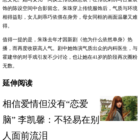
饰的陈设空间中合影留念。朱珠穿上传统服饰后，气质与环境
相得益彰，女儿则乖巧依偎在身旁，母女同框的画面温馨又难
得。
值得一提的是，朱珠去年才因新剧《他为什么依然单身》热
播，而再度收获高人气。剧中她饰演气质出众的内科医生，与
霍建华的对手戏引发不少讨论，也让她在41岁的阶段再次圈粉
无数。
延伸阅读
相信爱情但没有“恋爱
脑” 李凯馨：不轻易在别
人面前流泪