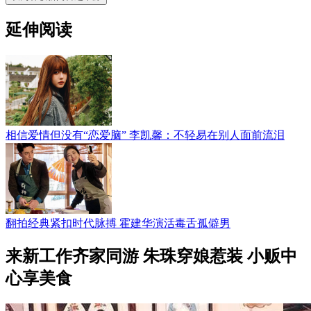
延伸阅读
相信爱情但没有“恋爱脑” 李凯馨：不轻易在别人面前流泪
翻拍经典紧扣时代脉搏 霍建华演活毒舌孤僻男
来新工作齐家同游 朱珠穿娘惹装 小贩中
心享美食