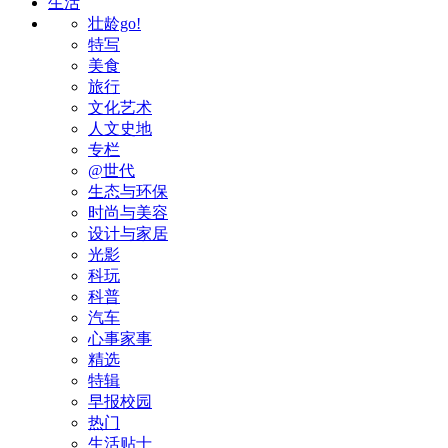
生活
壮龄go!
特写
美食
旅行
文化艺术
人文史地
专栏
@世代
生态与环保
时尚与美容
设计与家居
光影
科玩
科普
汽车
心事家事
精选
特辑
早报校园
热门
生活贴士