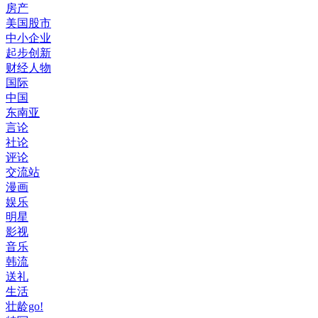
房产
美国股市
中小企业
起步创新
财经人物
国际
中国
东南亚
言论
社论
评论
交流站
漫画
娱乐
明星
影视
音乐
韩流
送礼
生活
壮龄go!