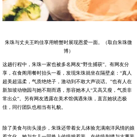
朱珠与丈夫王昀佳享用螃蟹时展现恩爱一面。（取自朱珠微
博）
这趟行程中，朱珠一家也被多名网友“野生捕获”。有网友分
享，在食阁用餐时抬头一看，发现朱珠就坐在隔壁桌：“真人
超美超温柔，气质绝绝子，激动到不敢大声说话。”也有人在
新加坡动物园与她不期而遇，形容她本人“又高又瘦，气质非
常出众”。另有网友透露在美术馆偶遇朱珠，直言她状态极
佳，同行团队也相当有礼貌。
除了美食与街头漫步，朱珠还带着女儿体验充满南洋风情的娘
惹文化。她与女儿一同换上传统娘惹装，在传统刺绣与古董装