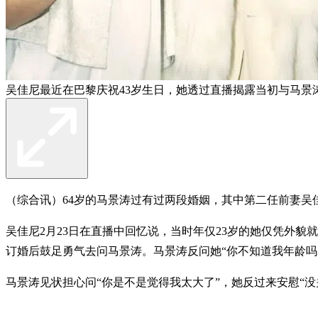
吴佳尼最近在巴黎庆祝43岁生日，她透过直播揭露当初与马景涛
（综合讯）64岁的马景涛过有过两段婚姻，其中第二任前妻吴
吴佳尼2月23日在直播中回忆说，当时年仅23岁的她仅凭外貌
订婚后鼓足勇气去问马景涛。马景涛反问她“你不知道我年龄吗？
马景涛见状担心问“你是不是觉得我太大了”，她反过来安慰“