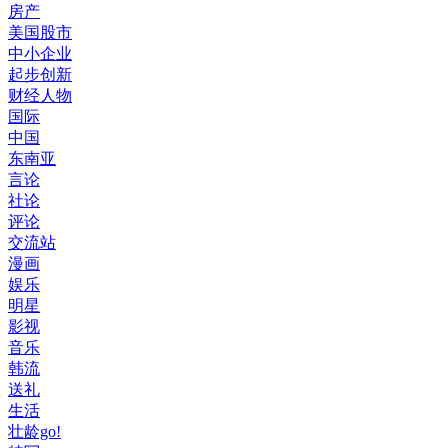
房产
美国股市
中小企业
起步创新
财经人物
国际
中国
东南亚
言论
社论
评论
交流站
漫画
娱乐
明星
影视
音乐
韩流
送礼
生活
壮龄go!