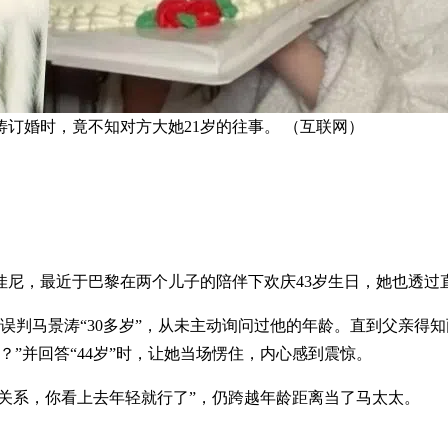
订婚时，竟不知对方大她21岁的往事。 （互联网）
佳尼，最近于巴黎在两个儿子的陪伴下欢庆43岁生日，她也透过
就误判马景涛“30多岁”，从未主动询问过他的年龄。直到父亲得
”并回答“44岁”时，让她当场愣住，内心感到震惊。
没关系，你看上去年轻就行了”，仍跨越年龄距离当了马太太。