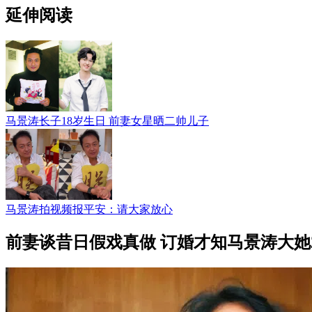
延伸阅读
马景涛长子18岁生日 前妻女星晒二帅儿子
马景涛拍视频报平安：请大家放心
前妻谈昔日假戏真做 订婚才知马景涛大她