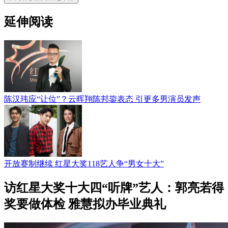
延伸阅读
陈汉玮应“让位”？云晖翔陈邦鋆表态 引更多男演员发声
开放赛制继续 红星大奖118艺人争“男女十大”
访红星大奖十大四“听牌”艺人：郭亮若得
奖要做体检 雅慧拟办毕业典礼