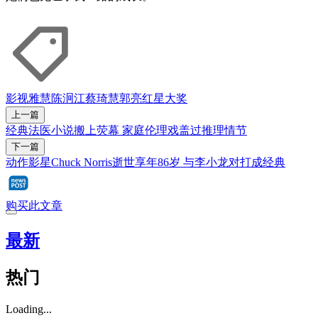
影视
雅慧
陈泂江
蔡琦慧
郭亮
红星大奖
上一篇
经典法医小说搬上荧幕 家庭伦理戏盖过推理情节
下一篇
动作影星Chuck Norris逝世享年86岁 与李小龙对打成经典
购买此文章
最新
热门
Loading...