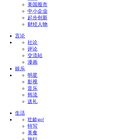
美国股市
中小企业
起步创新
财经人物
言论
社论
评论
交流站
漫画
娱乐
明星
影视
音乐
韩流
送礼
生活
壮龄go!
特写
美食
旅行