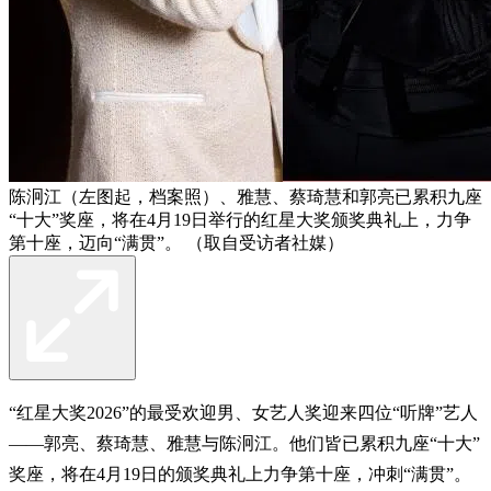
陈泂江（左图起，档案照）、雅慧、蔡琦慧和郭亮已累积九座
“十大”奖座，将在4月19日举行的红星大奖颁奖典礼上，力争
第十座，迈向“满贯”。 （取自受访者社媒）
“红星大奖2026”的最受欢迎男、女艺人奖迎来四位“听牌”艺人
——郭亮、蔡琦慧、雅慧与陈泂江。他们皆已累积九座“十大”
奖座，将在4月19日的颁奖典礼上力争第十座，冲刺“满贯”。