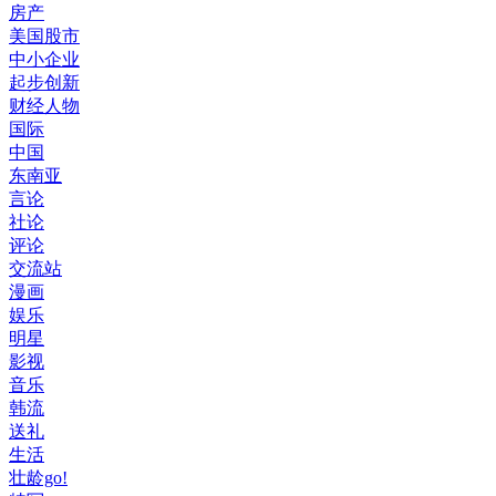
房产
美国股市
中小企业
起步创新
财经人物
国际
中国
东南亚
言论
社论
评论
交流站
漫画
娱乐
明星
影视
音乐
韩流
送礼
生活
壮龄go!