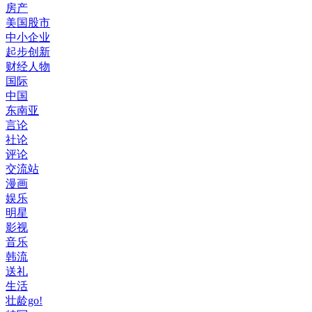
房产
美国股市
中小企业
起步创新
财经人物
国际
中国
东南亚
言论
社论
评论
交流站
漫画
娱乐
明星
影视
音乐
韩流
送礼
生活
壮龄go!