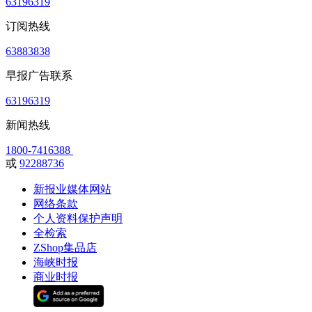
63196319
订阅热线
63883838
早报广告联系
63196319
新闻热线
1800-7416388
或
92288736
新报业媒体网站
网络条款
个人资料保护声明
全检索
ZShop集品店
海峡时报
商业时报