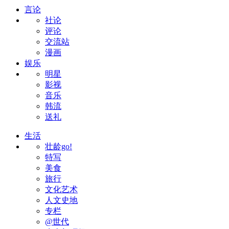
言论
社论
评论
交流站
漫画
娱乐
明星
影视
音乐
韩流
送礼
生活
壮龄go!
特写
美食
旅行
文化艺术
人文史地
专栏
@世代