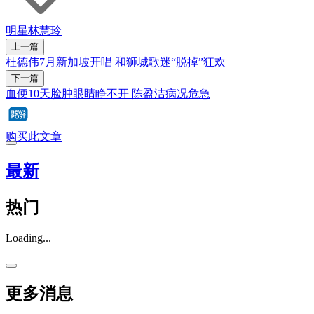
明星
林慧玲
上一篇
杜德伟7月新加坡开唱 和狮城歌迷“脱掉”狂欢
下一篇
血便10天脸肿眼睛睁不开 陈盈洁病况危急
购买此文章
最新
热门
Loading...
更多消息