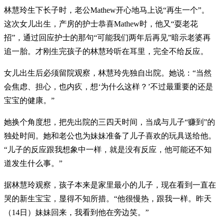
林慧玲生下长子时，老公Mathew开心地马上说“再生一个”。
这次女儿出生，产房的护士恭喜Mathew时，他又“耍老花
招”，通过回应护士的那句“可能我们两年后再见”暗示老婆再
追一胎。才刚生完孩子的林慧玲听在耳里，完全不给反应。
女儿出生后必须留院观察，林慧玲先独自出院。她说：“当然
会焦虑、担心，也内疚，想‘为什么这样？’不过最重要的还是
宝宝的健康。”
她换个角度想，把先出院的三四天时间，当成与儿子“赚到”的
独处时间。她和老公也为妹妹准备了儿子喜欢的玩具送给他。
“儿子的反应跟我想象中一样，就是没有反应，他可能还不知
道发生什么事。”
据林慧玲观察，孩子本来是家里最小的儿子，现在看到一直在
哭的新生宝宝，显得不知所措。“他很慢热，跟我一样。昨天
（14日）妹妹回来，我看到他在旁边笑。”