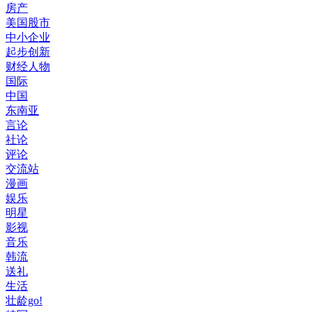
房产
美国股市
中小企业
起步创新
财经人物
国际
中国
东南亚
言论
社论
评论
交流站
漫画
娱乐
明星
影视
音乐
韩流
送礼
生活
壮龄go!