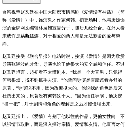
台湾视帝赵又廷在
中国大陆都市情感剧《爱情没有神话》
（简
称《爱情》）中，饰演鬼才作家何韩。初登场时，他与唐嫣饰
演的金牌网文编辑林展翘宣告分手，随后几经分合。在外人看
来或许是藕断丝连，对于相爱的两人却是无法割舍的爱与羁
绊。
赵又廷接受《联合早报》电访时说，接演《爱情》是因为欣赏
导演张晓波的才华，导演也给了他很大的安全感和信任。不过
赵又廷坦言，起初看不太懂剧本。“我是一个大直男，只觉得
何韩很烦，找不到抓手去演。”他曾问导演是否应该看亦舒的
原著，“导演说不用，因为改编挺大的。他说我的角色是后来
杜撰出来的，原著没有何韩这个人。”因为信任导演，他决定
“拼一把”，对于剧情和角色的理解是之后才慢慢聊出来。
赵又廷指出，《爱情》有别于他以往的作品，更偏女性向，不
以强情节取胜，而是深入探讨亲情、爱情和友情。他直言对何