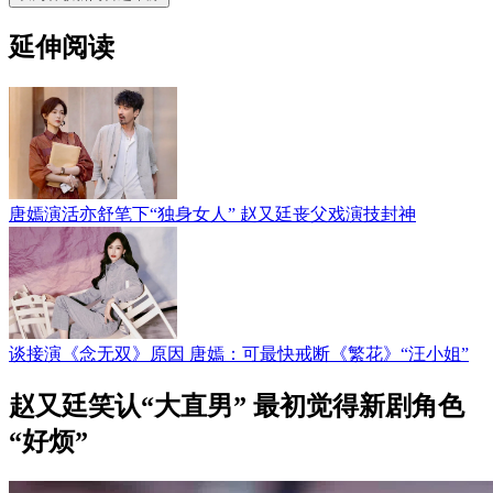
延伸阅读
唐嫣演活亦舒笔下“独身女人” 赵又廷丧父戏演技封神
谈接演《念无双》原因 唐嫣：可最快戒断《繁花》“汪小姐”
赵又廷笑认“大直男” 最初觉得新剧角色
“好烦”