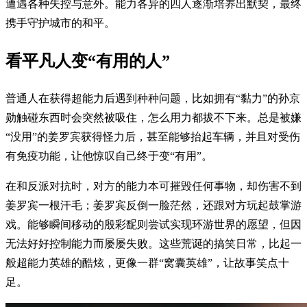
遭遇各种失控与意外。能力各异的四人逐渐培养出默契，最终
携手守护城市的和平。
看平凡人变“有用的人”
普通人在获得超能力后遇到种种问题，比如拥有“黏力”的孙京
勋触碰东西时会突然被吸住，怎么用力都拔不下来。总是被嫌
“没用”的姜罗宾获得怪力后，甚至能够抬起车辆，并且对受伤
有免疫功能，让他惊叹自己终于变“有用”。
在和反派对抗时，对方的能力本可摧毁任何事物，却伤害不到
姜罗宾一根汗毛；姜罗宾反倒一脸茫然，还跟对方玩起鼓掌游
戏。能够瞬间移动的殷彩馜则尝试实现环游世界的愿望，但因
无法好好控制能力而屡屡失败。这些荒诞的搞笑日常，比起一
般超能力英雄的酷炫，更像一群“窝囊英雄”，让故事笑点十
足。