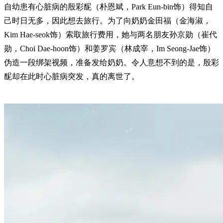
自幼患有心脏病的殷彩馜（朴恩斌，Park Eun-bin饰）得知自
己时日无多，因此想去旅行。为了向奶奶金田福（金海淑，
Kim Hae-seok饰）索取旅行费用，她与两名朋友孙京勋（崔代
勋，Choi Dae-hoon饰）和姜罗宾（林成宰，Im Seong-Jae饰）
伪造一段绑架视频，准备发给奶奶。令人意想不到的是，殷彩
馜却在此时心脏病突发，真的离世了。