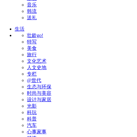
音乐
韩流
送礼
生活
壮龄go!
特写
美食
旅行
文化艺术
人文史地
专栏
@世代
生态与环保
时尚与美容
设计与家居
光影
科玩
科普
汽车
心事家事