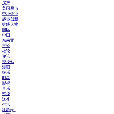
房产
美国股市
中小企业
起步创新
财经人物
国际
中国
东南亚
言论
社论
评论
交流站
漫画
娱乐
明星
影视
音乐
韩流
送礼
生活
壮龄go!