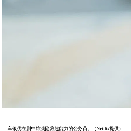
车银优在剧中饰演隐藏超能力的公务员。（Netflix提供）