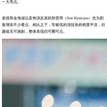
一大亮点。
老戏骨金海淑以及饰演反派的孙贤周（Son Hyun-joo）也为剧
集增添不少看点。相比之下，车银优的演技虽然稍显平淡，但
颜值无可挑剔，整体表现仍可圈可点。