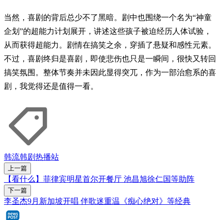
当然，喜剧的背后总少不了黑暗。剧中也围绕一个名为“神童
企划”的超能力计划展开，讲述这些孩子被迫经历人体试验，
从而获得超能力。剧情在搞笑之余，穿插了悬疑和感性元素。
不过，喜剧终归是喜剧，即使悲伤也只是一瞬间，很快又转回
搞笑氛围。整体节奏并未因此显得突兀，作为一部治愈系的喜
剧，我觉得还是值得一看。
韩流
韩剧
热播站
上一篇
【看什么】菲律宾明星首尔开餐厅 池昌旭徐仁国等助阵
下一篇
李圣杰9月新加坡开唱 伴歌迷重温《痴心绝对》等经典