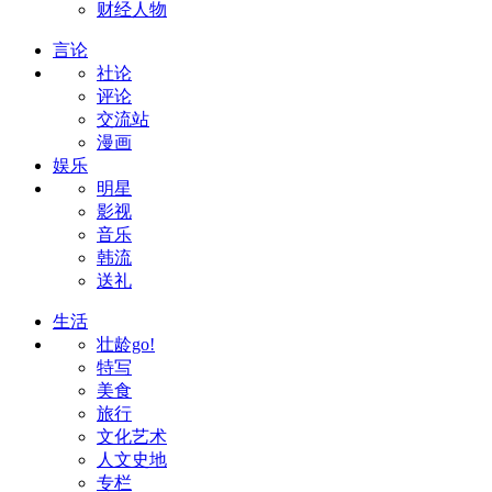
财经人物
言论
社论
评论
交流站
漫画
娱乐
明星
影视
音乐
韩流
送礼
生活
壮龄go!
特写
美食
旅行
文化艺术
人文史地
专栏