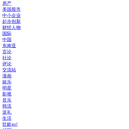
房产
美国股市
中小企业
起步创新
财经人物
国际
中国
东南亚
言论
社论
评论
交流站
漫画
娱乐
明星
影视
音乐
韩流
送礼
生活
壮龄go!