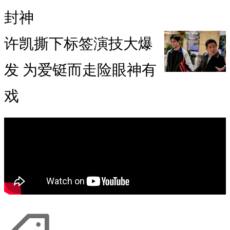
封神
许凯撕下标签演技大爆
发 为爱铤而走险眼神有
戏