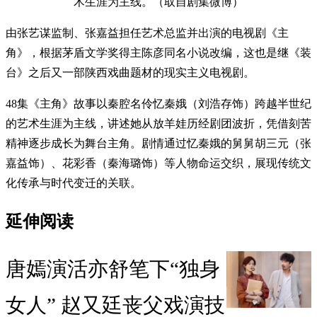
术生涯为主线。（取自剧集微博）
由张艺谋监制、张嘉益担任艺术总监并出演的电视剧《主
角》，根据茅盾文学奖得主陈彦同名小说改编，这也是继《装
台》之后又一部陕西戏曲题材的现实主义电视剧。
48集《主角》故事以秦腔名伶忆秦娥（刘浩存饰）跨越半世纪
的艺术生涯为主线，讲述她从放羊娃历经剧团波折，凭借刻苦
精神逐步成长为舞台主角。剧情通过忆秦娥的舅舅胡三元（张
嘉益饰）、花彩香（秦海璐饰）等人物命运交织，展现传统文
化传承与时代变迁的关联。
延伸阅读
唐嫣演活亦舒笔下“独身
女人” 赵又廷丧父戏演技