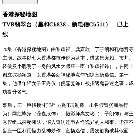
香港探秘地图
TVB翡翠台（星和Ch838，新电信Ch511） 已上
线
20集《香港探秘地图》由黎耀祥、龚嘉欣、丁子朗和孔德贤等
主演。故事以七大香港都市传说为蓝本，讲述集无赖、市井、
轻佻及小聪明于一身的风水大师庄一臣（黎耀祥饰），在网上
创立探秘频道，以香港各处神秘地点作招徕宣扬迷信。第一
集，他借年轻女子王秀仪（倪嘉雯饰）被指遇鬼昏迷之事，成
功提升名气。
事后，庄一臣招揽“打假”（指打击制造、出售假冒劣商品行
为）网红毕萍（龚嘉欣饰）、摄影师高文彬（丁子朗饰）与王
秀仪组成探秘团队，深入查访连串古怪诡异的人和事。毕萍不
齿庄一臣利用怪力乱神炒作，宣扬迷信，屡次欲撕破其假面