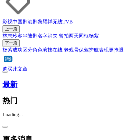
影视
中国剧
港剧
黎耀祥
无线TVB
上一篇
林志玲客串陆剧名字消失 曾拍两天同框杨紫
下一篇
杨紫成功区分角色演技在线 老戏骨保驾护航表现更抢眼
购买此文章
最新
热门
Loading...
更多消息