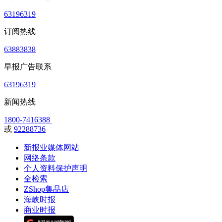
63196319
订阅热线
63883838
早报广告联系
63196319
新闻热线
1800-7416388
或
92288736
新报业媒体网站
网络条款
个人资料保护声明
全检索
ZShop集品店
海峡时报
商业时报