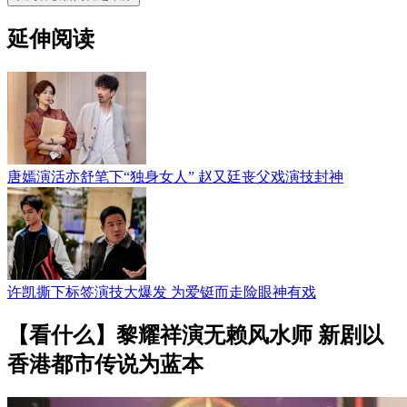
延伸阅读
唐嫣演活亦舒笔下“独身女人” 赵又廷丧父戏演技封神
许凯撕下标签演技大爆发 为爱铤而走险眼神有戏
【看什么】黎耀祥演无赖风水师 新剧以
香港都市传说为蓝本