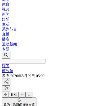
体育
视频
新闻
娱乐
生活
系列节目
直播
播客
互动新闻
专题
订阅
蔡欣盈
发布
/
2026年5月29日 05:00
小
标准
中
大
设为谷歌新闻首选来源