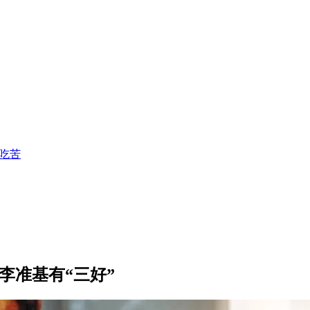
戏吃苦
李准基有“三好”