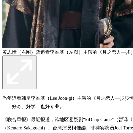
黄思恬（右图）曾追看李准基（左图）主演的《月之恋人—步
当年追看韩星李准基（Lee Joon-gi）主演的《月之恋人
——好奇、好学，也好专业。
《联合早报》最近报道，跨地区悬疑剧“kiDnap Game”（
（Kentaro Sakaguchi）、台湾演员柯佳嬿、菲律宾演员Joel T