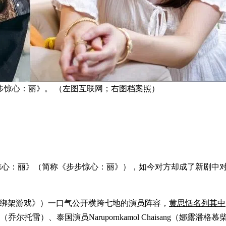
步惊心：丽》。 （左图互联网；右图档案照）
—步步惊心：丽》（简称《步步惊心：丽》），如今对方却成了新剧
暂译《绑架游戏》）一口气公开横跨七地的演员阵容，
黄思恬名列其中
orre（乔尔托雷）、泰国演员Narupornkamol Chaisang（娜露