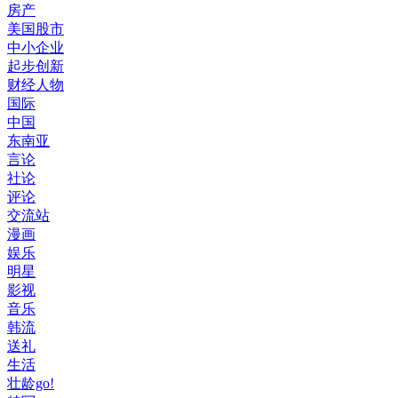
房产
美国股市
中小企业
起步创新
财经人物
国际
中国
东南亚
言论
社论
评论
交流站
漫画
娱乐
明星
影视
音乐
韩流
送礼
生活
壮龄go!