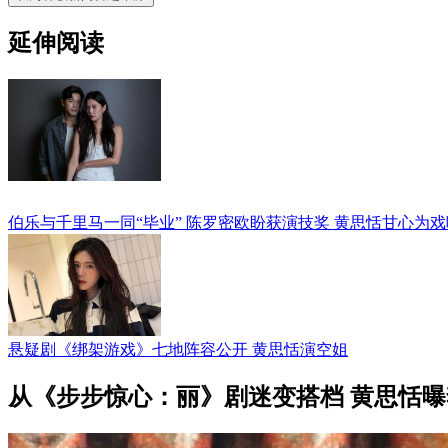
延伸阅读
伯乐与千里马一同“毕业” 陈罗密欧盼获演技奖 黄思恬甘心为
悬疑剧《绑架游戏》七地阵容公开 黄思恬演空姐
从《步步惊心：丽》剧迷变搭档 黄思恬曝