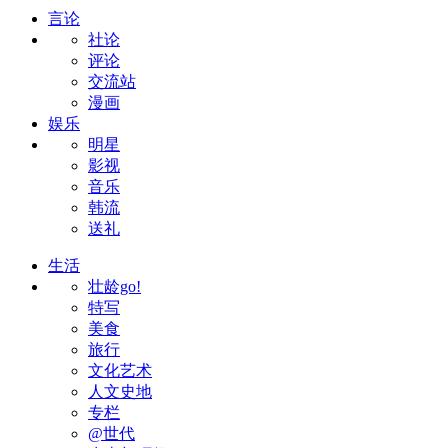
言论
社论
评论
交流站
漫画
娱乐
明星
影视
音乐
韩流
送礼
生活
壮龄go!
特写
美食
旅行
文化艺术
人文史地
专栏
@世代