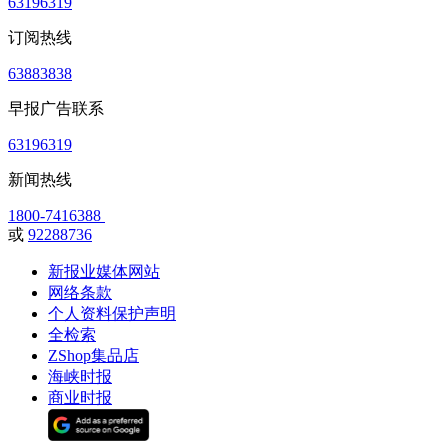
63196319
订阅热线
63883838
早报广告联系
63196319
新闻热线
1800-7416388
或
92288736
新报业媒体网站
网络条款
个人资料保护声明
全检索
ZShop集品店
海峡时报
商业时报