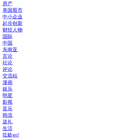
房产
美国股市
中小企业
起步创新
财经人物
国际
中国
东南亚
言论
社论
评论
交流站
漫画
娱乐
明星
影视
音乐
韩流
送礼
生活
壮龄go!