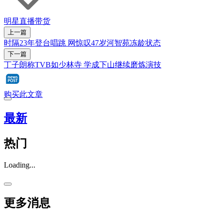
明星
直播带货
上一篇
时隔23年登台唱跳 网惊叹47岁河智苑冻龄状态
下一篇
丁子朗称TVB如少林寺 学成下山继续磨炼演技
购买此文章
最新
热门
Loading...
更多消息