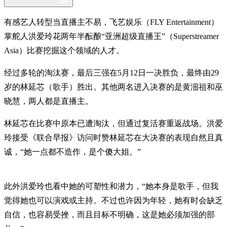
有感艺人转型当直播主不易，飞艺娱乐（FLY Entertainment）
掌舵人洪爱玲花两年半酝酿“亚洲超级直播王”（Superstreamer
Asia）比赛挖掘这个领域的人才。
经过多轮的淘汰赛，最后三强在5月12日一决胜负，最终由29
岁的林延芯（歌手）胜出。其他两名进入决赛的是黄沺祖和巫
晓慧，两人都是直播主。
林延芯在比赛中原本已遭淘汰，但通过复活赛重返战场。洪爱
玲接受《联合早报》访问时赞林延芯在大决赛的表现自然且真
诚，“她一点都不造作，是个傻大姐。”
此外洪爱玲也看中她的可塑性和潜力，“她本身是歌手，但我
觉得她也可以演戏或主持。不过也许因为年轻，她有时会缺乏
自信，也容易受挫，而且目标不明确，这是她必须加强的部