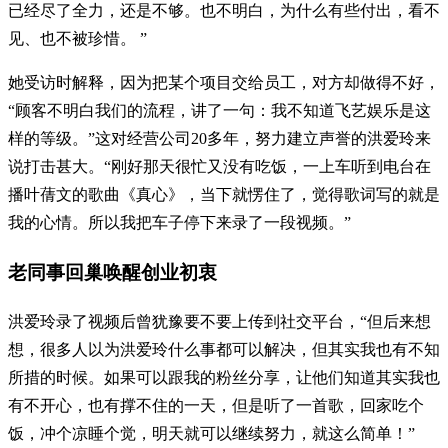
已经尽了全力，还是不够。也不明白，为什么有些付出，看不
见、也不被珍惜。 ”
她受访时解释，因为把某个项目交给员工，对方却做得不好，
“顾客不明白我们的流程，讲了一句：我不知道飞艺娱乐是这
样的等级。”这对经营公司20多年，努力建立声誉的洪爱玲来
说打击甚大。“刚好那天很忙又没有吃饭，一上车听到电台在
播叶蒨文的歌曲《真心》，当下就愣住了，觉得歌词写的就是
我的心情。所以我把车子停下来录了一段视频。”
老同事回巢唤醒创业初衷
洪爱玲录了视频后曾犹豫要不要上传到社交平台，“但后来想
想，很多人以为洪爱玲什么事都可以解决，但其实我也有不知
所措的时候。如果可以跟我的粉丝分享，让他们知道其实我也
有不开心，也有撑不住的一天，但是听了一首歌，回家吃个
饭，冲个凉睡个觉，明天就可以继续努力，就这么简单！”