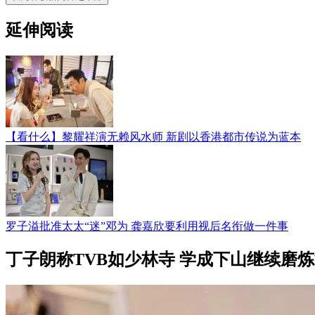
延伸阅读
【看什么】黎耀祥演无赖风水师 新剧以香港都市传说为蓝本
罗子溢批准太太“迷”邓为 龚嘉欣要利用视后名衔做一件事
丁子朗称TVB如少林寺 学成下山继续磨