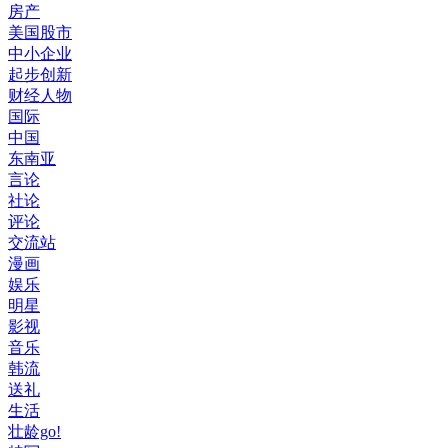
房产
美国股市
中小企业
起步创新
财经人物
国际
中国
东南亚
言论
社论
评论
交流站
漫画
娱乐
明星
影视
音乐
韩流
送礼
生活
壮龄go!