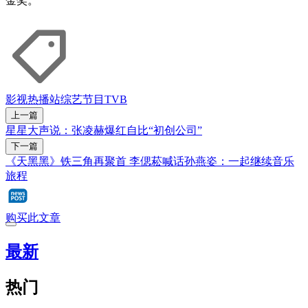
金奖。
影视
热播站
综艺节目
TVB
上一篇
星星大声说：张凌赫爆红自比“初创公司”
下一篇
《天黑黑》铁三角再聚首 李偲菘喊话孙燕姿：一起继续音乐
旅程
购买此文章
最新
热门