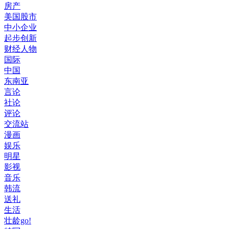
房产
美国股市
中小企业
起步创新
财经人物
国际
中国
东南亚
言论
社论
评论
交流站
漫画
娱乐
明星
影视
音乐
韩流
送礼
生活
壮龄go!