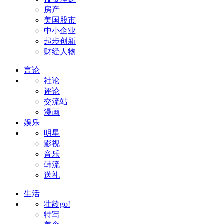
房产
美国股市
中小企业
起步创新
财经人物
言论
社论
评论
交流站
漫画
娱乐
明星
影视
音乐
韩流
送礼
生活
壮龄go!
特写