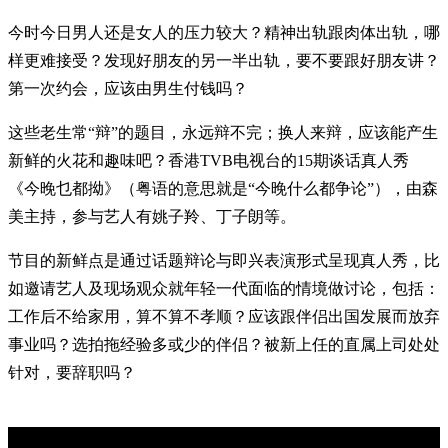
今时今日男人还是女人的压力较大？精神出轨跟肉体出轨，哪
样更难接受？发现好朋友的另一半出轨，要不要跟好朋友讲？
第一次约会，应该由男生付钱吗？
这些老生常“辩”的题目，永远辩不完；换人来辩，应该能产生
新鲜的火花和趣味吧？香港TVB电视台的15期谈话真人秀
《今晚乜都拗》（粤语的意思就是“今晚什么都争论”），由森
美主持，参与艺人有姚子羚、丁子朗等。
节目的新鲜点是通过话题辩论与即兴表演形式呈现真人秀，比
如邀请艺人及现场观众就年轻一代面临的情境做讨论，包括：
工作后不给家用，算不算不孝顺？应该跟伴侣出国发展而放弃
事业吗？选拍拖经验多或少的伴侣？被新上任的直属上司处处
针对，要辞职吗？