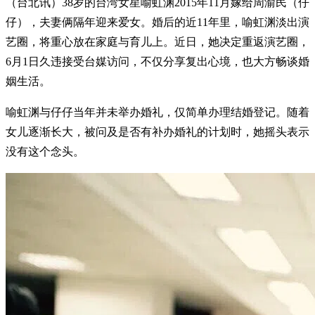
（台北讯）38岁的台湾女星喻虹渊2015年11月嫁给周渝民（仔
仔），夫妻俩隔年迎来爱女。婚后的近11年里，喻虹渊淡出演
艺圈，将重心放在家庭与育儿上。近日，她决定重返演艺圈，
6月1日久违接受台媒访问，不仅分享复出心境，也大方畅谈婚
姻生活。
喻虹渊与仔仔当年并未举办婚礼，仅简单办理结婚登记。随着
女儿逐渐长大，被问及是否有补办婚礼的计划时，她摇头表示
没有这个念头。