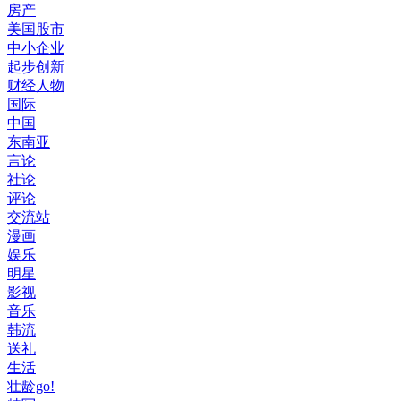
房产
美国股市
中小企业
起步创新
财经人物
国际
中国
东南亚
言论
社论
评论
交流站
漫画
娱乐
明星
影视
音乐
韩流
送礼
生活
壮龄go!