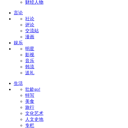
财经人物
言论
社论
评论
交流站
漫画
娱乐
明星
影视
音乐
韩流
送礼
生活
壮龄go!
特写
美食
旅行
文化艺术
人文史地
专栏