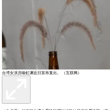
台湾女演员喻虹渊近日宣布复出。 （互联网）