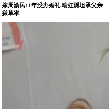
嫁周渝民11年没办婚礼 喻虹渊坦承父亲
嫌草率