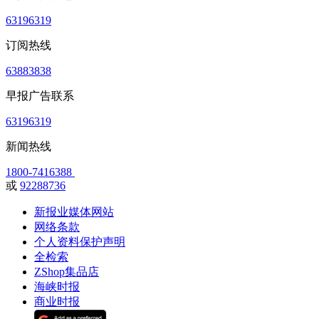
63196319
订阅热线
63883838
早报广告联系
63196319
新闻热线
1800-7416388
或
92288736
新报业媒体网站
网络条款
个人资料保护声明
全检索
ZShop集品店
海峡时报
商业时报