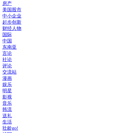
房产
美国股市
中小企业
起步创新
财经人物
国际
中国
东南亚
言论
社论
评论
交流站
漫画
娱乐
明星
影视
音乐
韩流
送礼
生活
壮龄go!