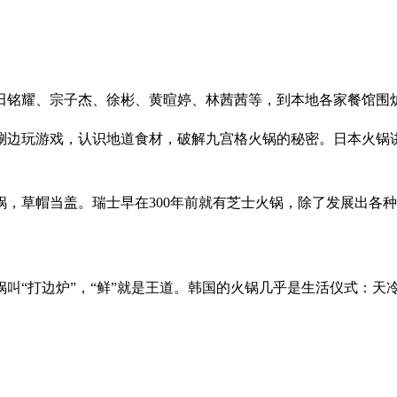
田铭耀、宗子杰、徐彬、黄暄婷、林茜茜等，到本地各家餐馆围
涮边玩游戏，认识地道食材，破解九宫格火锅的秘密。日本火锅
，草帽当盖。瑞士早在300年前就有芝士火锅，除了发展出各
叫“打边炉”，“鲜”就是王道。韩国的火锅几乎是生活仪式：天