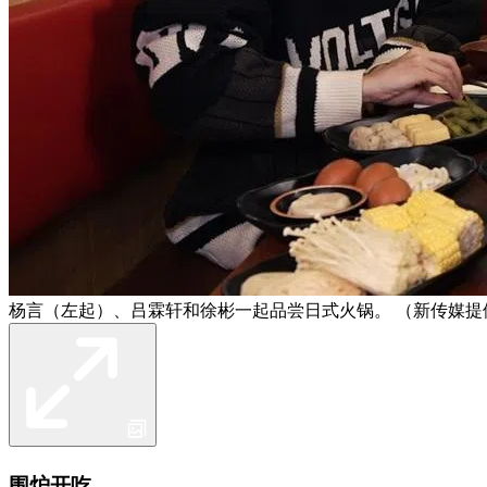
杨言（左起）、吕霖轩和徐彬一起品尝日式火锅。 （新传媒提
围炉开吃