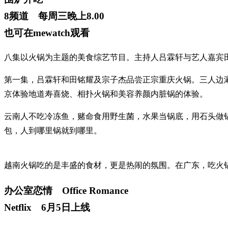
8频道 每周三晚上8.00
也可在mewatch观看
八集以火锅为主题的美食综艺节目。主持人吕霖轩与艺人嘉宾
第一集，吕霖轩和田铭耀及宗子杰品尝正宗重庆火锅。三人边
京体验地道寿喜烧、相扑火锅和美容养颜内脏锅的体验。
云南人不吃冷冻鱼，赌命食用野生菌，水果当锅底，用石头做锅
包，人到哪里锅就到哪里。
越南火锅吃的是丰盛的食材，更是热闹的氛围。在广东，吃火锅
办公室恋情 Office Romance
Netflix 6月5日上线