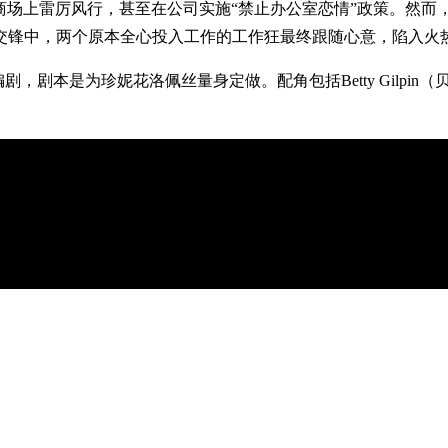
饰）在商场上雷厉风行，甚至在公司实施“禁止办公室恋情”政策。然而，当魅
交锋中，两个原本全心投入工作的工作狂最终跟随心意，陷入火
剧本是为珍妮花洛佩丝量身定做。配角包括Betty Gilpin（贝蒂吉
。