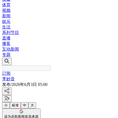
体育
视频
新闻
娱乐
生活
系列节目
直播
播客
互动新闻
专题
订阅
李妙音
发布
/
2026年6月3日 05:00
小
标准
中
大
设为谷歌新闻首选来源