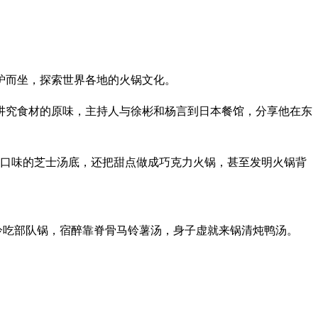
炉而坐，探索世界各地的火锅文化。
讲究食材的原味，主持人与徐彬和杨言到日本餐馆，分享他在东
种口味的芝士汤底，还把甜点做成巧克力火锅，甚至发明火锅背
冷吃部队锅，宿醉靠脊骨马铃薯汤，身子虚就来锅清炖鸭汤。