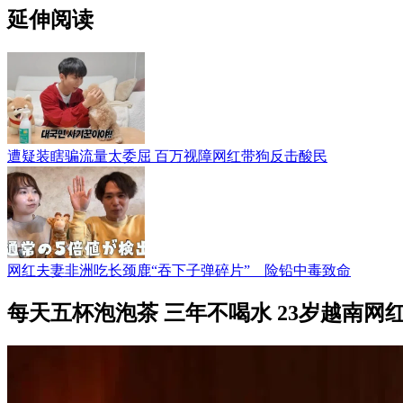
延伸阅读
遭疑装瞎骗流量太委屈 百万视障网红带狗反击酸民
网红夫妻非洲吃长颈鹿“吞下子弹碎片” 险铅中毒致命
每天五杯泡泡茶 三年不喝水 23岁越南网