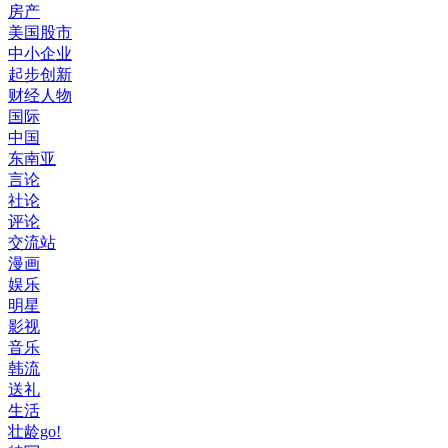
房产
美国股市
中小企业
起步创新
财经人物
国际
中国
东南亚
言论
社论
评论
交流站
漫画
娱乐
明星
影视
音乐
韩流
送礼
生活
壮龄go!