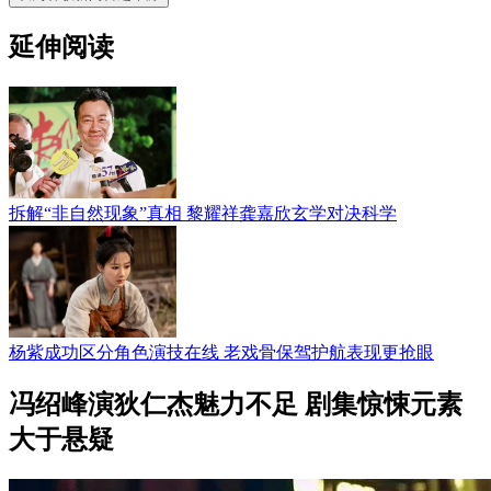
延伸阅读
拆解“非自然现象”真相 黎耀祥龚嘉欣玄学对决科学
杨紫成功区分角色演技在线 老戏骨保驾护航表现更抢眼
冯绍峰演狄仁杰魅力不足 剧集惊悚元素
大于悬疑