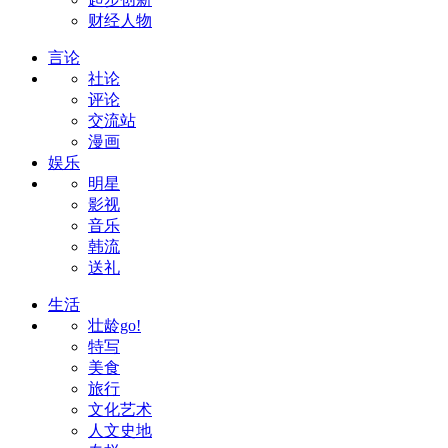
财经人物
言论
社论
评论
交流站
漫画
娱乐
明星
影视
音乐
韩流
送礼
生活
壮龄go!
特写
美食
旅行
文化艺术
人文史地