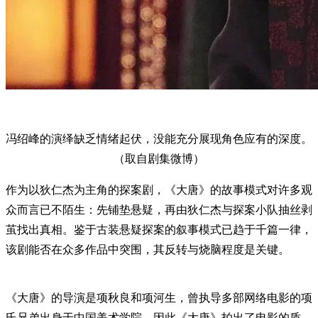
冯绍峰的演绎缺乏情绪起伏，没能充分展现角色应有的深度。
（取自剧集微博）
作为以狄仁杰为主角的探案剧，《大唐》的故事模式对许多观
众而言已不陌生：先铺垫悬疑，再由狄仁杰与探案小队抽丝剥
茧找出真相。鉴于古装悬疑探案的叙事模式已趋于千篇一律，
该剧能否在众多作品中突围，其反转与烧脑程度是关键。
《大唐》的导演是项秋良和项河生，曾执导多部网络电影的项
氏兄弟出身于中国美术学院，因此《大唐》拍出了电影的质