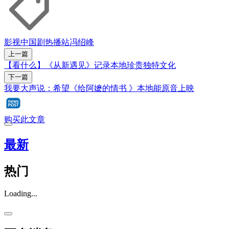
影视
中国剧
热播站
冯绍峰
上一篇
【看什么】《从新遇见》记录本地珍贵独特文化
下一篇
我要大声说：希望《给阿嬷的情书 》本地能原音上映
购买此文章
最新
热门
Loading...