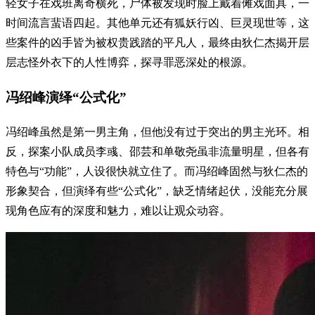
轻女子在戏班离奇横死，尸体被发现时脸上戴着傩戏面具，一
时间流言蜚语四起。其他单元还有狐妖行凶、巨灵现世等，这
些案件的凶手皆为被权贵践踏的平凡人，最终由狄仁杰揭开层
层志怪外衣下的人性博弈，探寻罪恶深处的根源。
冯绍峰演绎“公式化”
冯绍峰虽然是第一男主角，但他没有过于突出的男主光环。相
反，探案小队成员李彧、邵芸和单敬尧虽非流量明星，但各有
特色与“功能”，人设很快就立住了。而冯绍峰固然与狄仁杰的
形象契合，但演绎有些“公式化”，缺乏情绪起伏，没能充分展
现角色应有的深度和魅力，难以让观众动容。