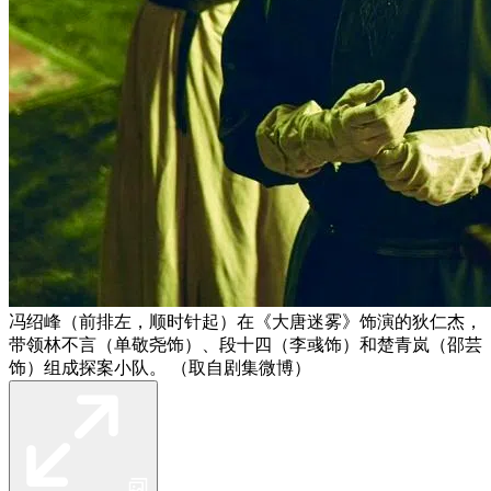
冯绍峰（前排左，顺时针起）在《大唐迷雾》饰演的狄仁杰，
带领林不言（单敬尧饰）、段十四（李彧饰）和楚青岚（邵芸
饰）组成探案小队。 （取自剧集微博）