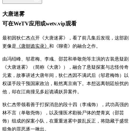
大唐迷雾
可在WeTV应用或wetv.vip观看
最初因狄仁杰点开《大唐迷雾》，看了前几集后发现，这部剧
更像是
《唐朝诡实录》
和《聊斋》的融合之作。
由冯绍峰、邬君梅、李彧、邵芸和单敬尧等主演的古装悬疑剧
《大唐迷雾》（简称《大唐》），融合了悬疑探案与志怪传奇
元素，故事讲述大唐年间，狄仁杰因不满武后（邬君梅饰）以
权谋手段干预国家政治，毅然离京南下。本想远离朝廷纷扰的
他，却在江南撞见多起诡谲妖异案件。
狄仁杰带领着善于打探消息的段十四（李彧饰），武功高强的
林不言（单敬尧饰），以及懂医术勘验尸体的楚青岚（邵芸
饰）组成的探案小队，在重重迷雾中拨乱反正，将隐藏于盛世
暗角的罪恶逐一揪出。