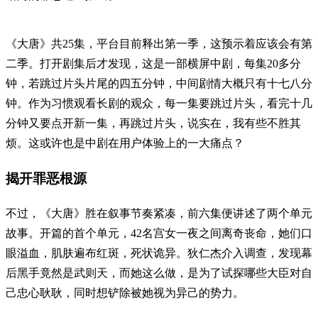
《大唐》共25集，平台目前释出第一季，这预示着应该会有第
二季。打开剧集后才发现，这是一部横屏中剧，每集20多分
钟，若跳过片头片尾的四五分钟，中间剧情大概只有十七八分
钟。作为习惯观看长剧的观众，每一集要跳过片头，看完十几
分钟又要点开新一集，再跳过片头，说实在，我有些不胜其
烦。这或许也是中剧在用户体验上的一大痛点？
揭开罪恶根源
不过，《大唐》胜在叙事节奏紧凑，前六集便讲述了两个单元
故事。开篇的首个单元，42名宫女一夜之间离奇丧命，她们口
眼溢血，肌肤遍布红斑，死状诡异。狄仁杰介入调查，发现幕
后黑手竟然是武则天，而她这么做，是为了试探哪些大臣对自
己忠心耿耿，同时想铲除被她视为异己的势力。