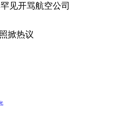
尊罕见开骂航空公司
合照掀热议
光