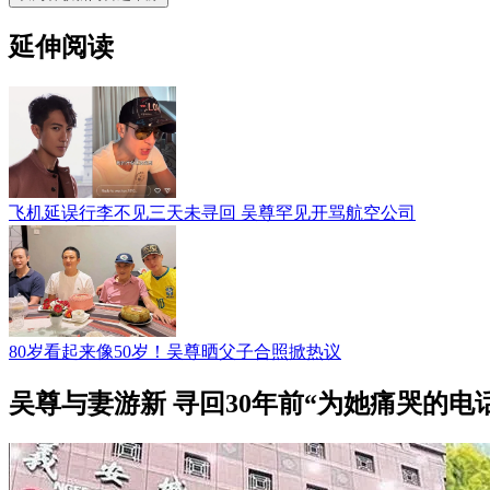
延伸阅读
飞机延误行李不见三天未寻回 吴尊罕见开骂航空公司
80岁看起来像50岁！吴尊晒父子合照掀热议
吴尊与妻游新 寻回30年前“为她痛哭的电