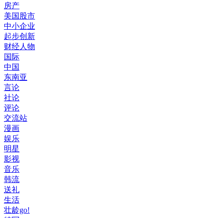
房产
美国股市
中小企业
起步创新
财经人物
国际
中国
东南亚
言论
社论
评论
交流站
漫画
娱乐
明星
影视
音乐
韩流
送礼
生活
壮龄go!