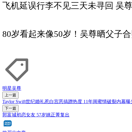
飞机延误行李不见三天未寻回 吴
80岁看起来像50岁！吴尊晒父子
明星
吴尊
上一篇
Taylor Swift世纪婚礼惹白宫恶搞蹭热度 11年闺蜜情破裂内幕曝
下一篇
郭富城初恋女友 57岁姚正菁复出