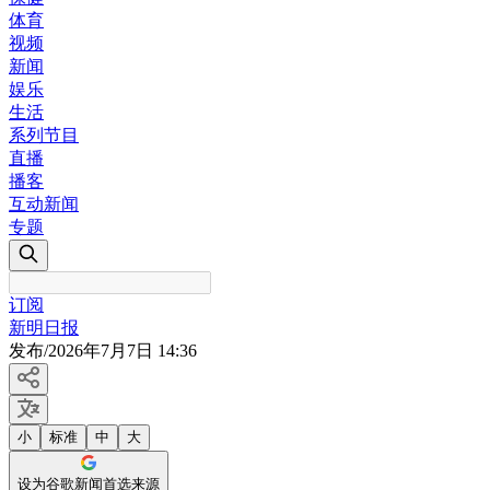
体育
视频
新闻
娱乐
生活
系列节目
直播
播客
互动新闻
专题
订阅
新明日报
发布
/
2026年7月7日 14:36
小
标准
中
大
设为谷歌新闻首选来源