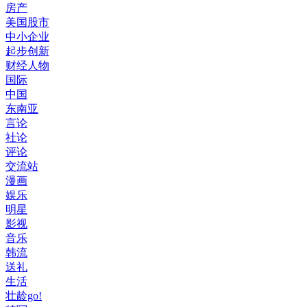
房产
美国股市
中小企业
起步创新
财经人物
国际
中国
东南亚
言论
社论
评论
交流站
漫画
娱乐
明星
影视
音乐
韩流
送礼
生活
壮龄go!