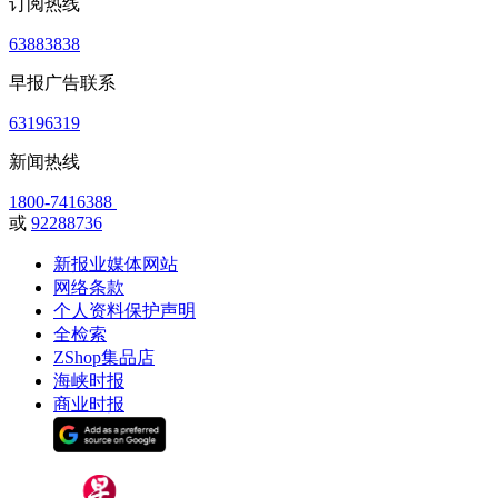
订阅热线
63883838
早报广告联系
63196319
新闻热线
1800-7416388
或
92288736
新报业媒体网站
网络条款
个人资料保护声明
全检索
ZShop集品店
海峡时报
商业时报