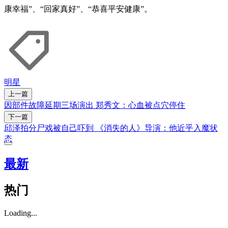
康幸福”、“回家真好”、“恭喜平安健康”。
明星
上一篇
因部件故障延期三场演出 郑秀文：心血被点穴停住
下一篇
邱泽拍分尸戏被自己吓到 《消失的人》导演：他近乎入魔状
态
最新
热门
Loading...