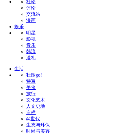
社论
评论
交流站
漫画
娱乐
明星
影视
音乐
韩流
送礼
生活
壮龄go!
特写
美食
旅行
文化艺术
人文史地
专栏
@世代
生态与环保
时尚与美容