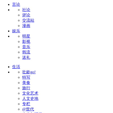
言论
社论
评论
交流站
漫画
娱乐
明星
影视
音乐
韩流
送礼
生活
壮龄go!
特写
美食
旅行
文化艺术
人文史地
专栏
@世代