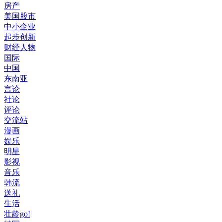
房产
美国股市
中小企业
起步创新
财经人物
国际
中国
东南亚
言论
社论
评论
交流站
漫画
娱乐
明星
影视
音乐
韩流
送礼
生活
壮龄go!