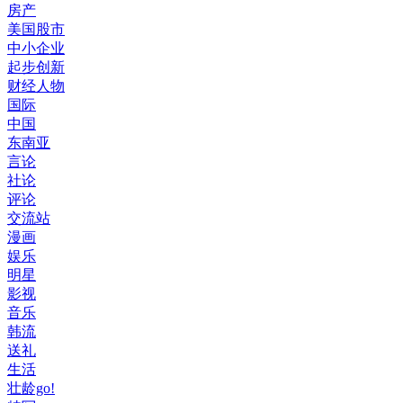
房产
美国股市
中小企业
起步创新
财经人物
国际
中国
东南亚
言论
社论
评论
交流站
漫画
娱乐
明星
影视
音乐
韩流
送礼
生活
壮龄go!