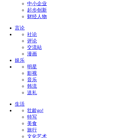
中小企业
起步创新
财经人物
言论
社论
评论
交流站
漫画
娱乐
明星
影视
音乐
韩流
送礼
生活
壮龄go!
特写
美食
旅行
文化艺术