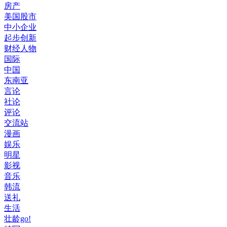
房产
美国股市
中小企业
起步创新
财经人物
国际
中国
东南亚
言论
社论
评论
交流站
漫画
娱乐
明星
影视
音乐
韩流
送礼
生活
壮龄go!