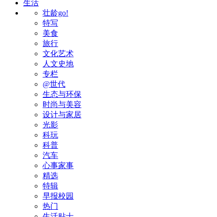
生活
壮龄go!
特写
美食
旅行
文化艺术
人文史地
专栏
@世代
生态与环保
时尚与美容
设计与家居
光影
科玩
科普
汽车
心事家事
精选
特辑
早报校园
热门
生活贴士