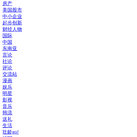
房产
美国股市
中小企业
起步创新
财经人物
国际
中国
东南亚
言论
社论
评论
交流站
漫画
娱乐
明星
影视
音乐
韩流
送礼
生活
壮龄go!