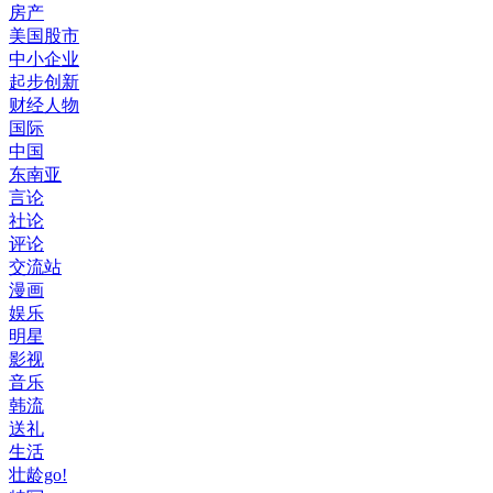
房产
美国股市
中小企业
起步创新
财经人物
国际
中国
东南亚
言论
社论
评论
交流站
漫画
娱乐
明星
影视
音乐
韩流
送礼
生活
壮龄go!