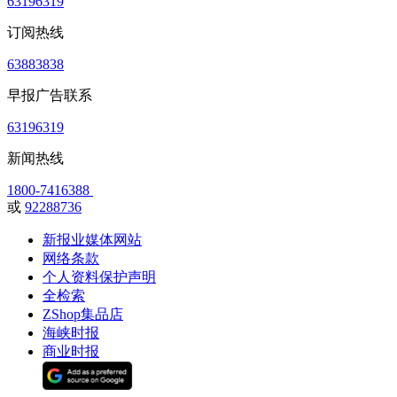
63196319
订阅热线
63883838
早报广告联系
63196319
新闻热线
1800-7416388
或
92288736
新报业媒体网站
网络条款
个人资料保护声明
全检索
ZShop集品店
海峡时报
商业时报