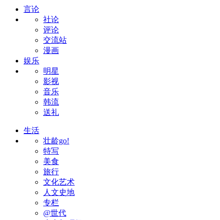
言论
社论
评论
交流站
漫画
娱乐
明星
影视
音乐
韩流
送礼
生活
壮龄go!
特写
美食
旅行
文化艺术
人文史地
专栏
@世代