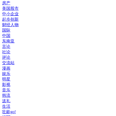
房产
美国股市
中小企业
起步创新
财经人物
国际
中国
东南亚
言论
社论
评论
交流站
漫画
娱乐
明星
影视
音乐
韩流
送礼
生活
壮龄go!