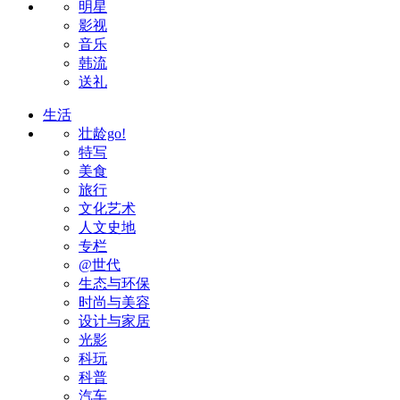
明星
影视
音乐
韩流
送礼
生活
壮龄go!
特写
美食
旅行
文化艺术
人文史地
专栏
@世代
生态与环保
时尚与美容
设计与家居
光影
科玩
科普
汽车