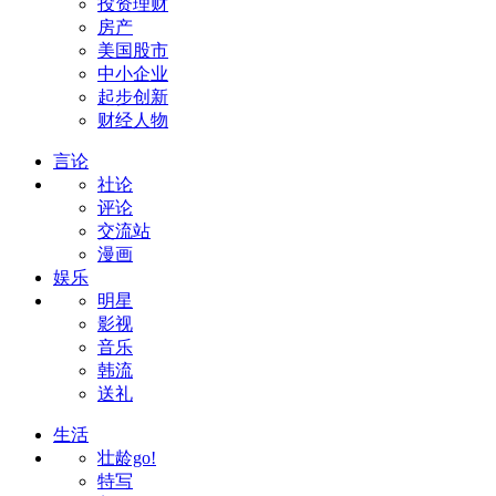
投资理财
房产
美国股市
中小企业
起步创新
财经人物
言论
社论
评论
交流站
漫画
娱乐
明星
影视
音乐
韩流
送礼
生活
壮龄go!
特写