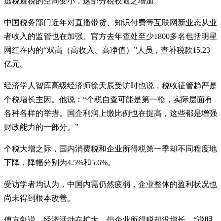
逃税避税的空间变小，这部分税收随之增加。”
中国税务部门近年对直播带货、知识付费等互联网新业态从业
者收入的监管也在加强。官方去年查处至少1800多名包括明星
网红在内的“双高（高收入、高净值）”人员，查补税款15.23
亿元。
经济学人智库高级经济师徐天辰受访时也说，税收征管趋严是
个税增长主因。他说：“个税自查可能是第一枪，实际层面有
各种各样的举措。国企利润上缴比例也在提高，这些都是增强
财政能力的一部分。”
个税大增之际，国内消费税和企业所得税第一季却不同程度地
下降，降幅分别为4.5%和5.6%。
受访学者均认为，中国内需仍然疲弱，企业整体的盈利状况也
尚未得到根本改善。
傅方剑说，经济活动在扩大，但企业所得税却没增长，“说明