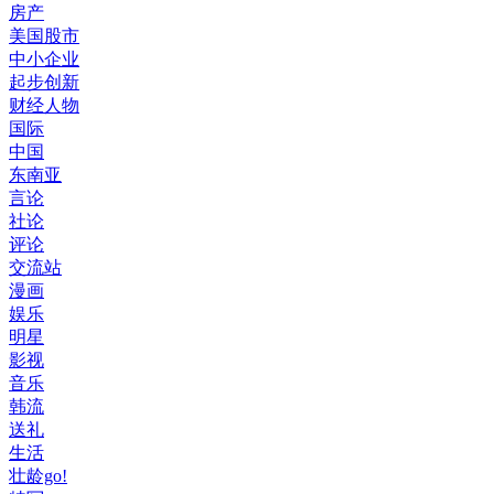
房产
美国股市
中小企业
起步创新
财经人物
国际
中国
东南亚
言论
社论
评论
交流站
漫画
娱乐
明星
影视
音乐
韩流
送礼
生活
壮龄go!