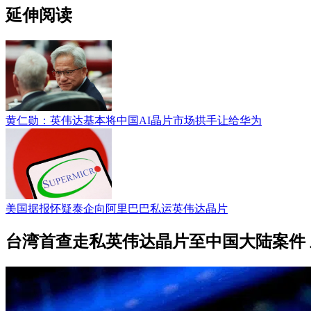
延伸阅读
黄仁勋：英伟达基本将中国AI晶片市场拱手让给华为
美国据报怀疑泰企向阿里巴巴私运英伟达晶片
台湾首查走私英伟达晶片至中国大陆案件