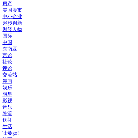
房产
美国股市
中小企业
起步创新
财经人物
国际
中国
东南亚
言论
社论
评论
交流站
漫画
娱乐
明星
影视
音乐
韩流
送礼
生活
壮龄go!