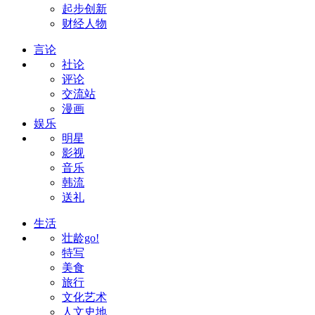
起步创新
财经人物
言论
社论
评论
交流站
漫画
娱乐
明星
影视
音乐
韩流
送礼
生活
壮龄go!
特写
美食
旅行
文化艺术
人文史地