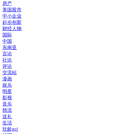
房产
美国股市
中小企业
起步创新
财经人物
国际
中国
东南亚
言论
社论
评论
交流站
漫画
娱乐
明星
影视
音乐
韩流
送礼
生活
壮龄go!